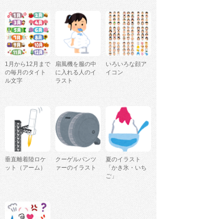
1月から12月まで
扇風機を服の中
いろいろな顔ア
の毎月のタイト
に入れる人のイ
イコン
ル文字
ラスト
垂直離着陸ロケ
クーゲルパンツ
夏のイラスト
ット（アーム）
ァーのイラスト
「かき氷・いち
ご」