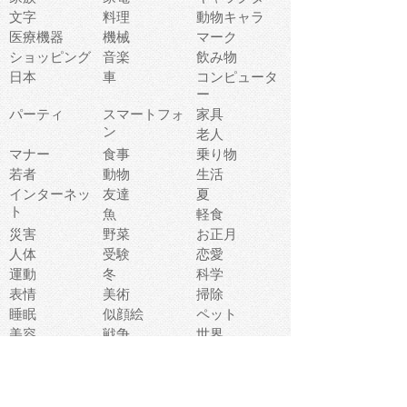
文字
料理
動物キャラ
医療機器
機械
マーク
ショッピング
音楽
飲み物
日本
車
コンピュータ
ー
パーティ
スマートフォ
家具
ン
老人
マナー
食事
乗り物
若者
動物
生活
インターネッ
友達
夏
ト
魚
軽食
災害
野菜
お正月
人体
受験
恋愛
運動
冬
科学
表情
美術
掃除
睡眠
似顔絵
ペット
美容
戦争
世界
ファンタジー
本
風景
犬
就活
虫
花
あかちゃん
植物