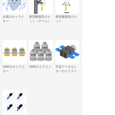
台風のキャラク
垂直離着陸ロケ
垂直離着陸ロケ
ター
ット（アーム）
ット
SMRのキャラク
SMRのイラスト
宇宙データセン
ター
ターのイラスト