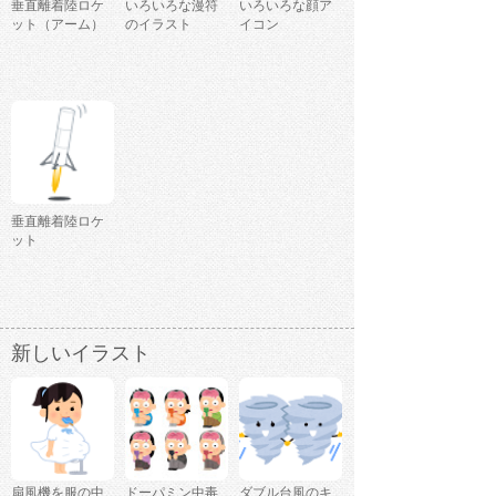
垂直離着陸ロケ
いろいろな漫符
いろいろな顔ア
ット（アーム）
のイラスト
イコン
垂直離着陸ロケ
ット
新しいイラスト
扇風機を服の中
ドーパミン中毒
ダブル台風のキ