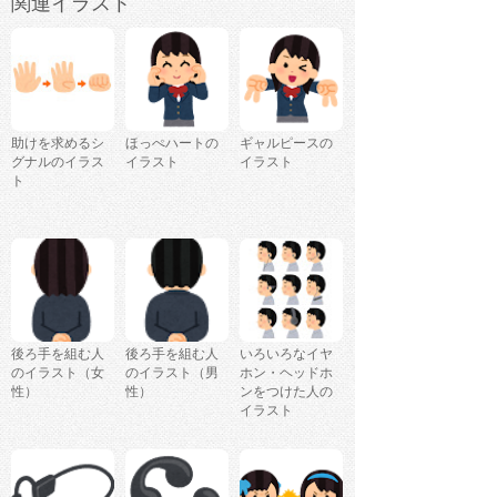
関連イラスト
助けを求めるシ
ほっぺハートの
ギャルピースの
グナルのイラス
イラスト
イラスト
ト
後ろ手を組む人
後ろ手を組む人
いろいろなイヤ
のイラスト（女
のイラスト（男
ホン・ヘッドホ
性）
性）
ンをつけた人の
イラスト