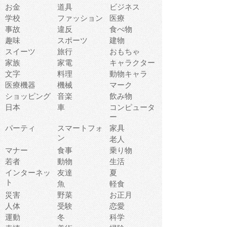
お金
道具
ビジネス
学校
ファッション
医療
事故
違反
食べ物
趣味
スポーツ
建物
スイーツ
旅行
おもちゃ
家族
家電
キャラクター
文字
料理
動物キャラ
医療機器
機械
マーク
ショッピング
音楽
飲み物
日本
車
コンピュータ
ー
パーティ
スマートフォ
家具
ン
老人
マナー
食事
乗り物
若者
動物
生活
インターネッ
友達
夏
ト
魚
軽食
災害
野菜
お正月
人体
受験
恋愛
運動
冬
科学