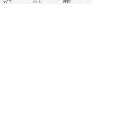
表情
美術
掃除
睡眠
似顔絵
ペット
美容
戦争
世界
ファンタジー
本
風景
犬
就活
虫
花
あかちゃん
植物
鳥
海
文房具
食材
お風呂
フルーツ
干支
お年賀状
マスク
調味料
猫
物語
介護
南国
ウェディング
ランドマーク
環境問題
髪
スポーツ用具
書類
クリスマス
夏休み
怪我
テンプレート
メディア
食器
お祭り
政治
中年
座布団
映画
メッセージ
電車
ゴミ
楽器
パン
宗教
幼稚園
エネルギー
引越し
農業
自転車
オリンピック
飾り
お寿司