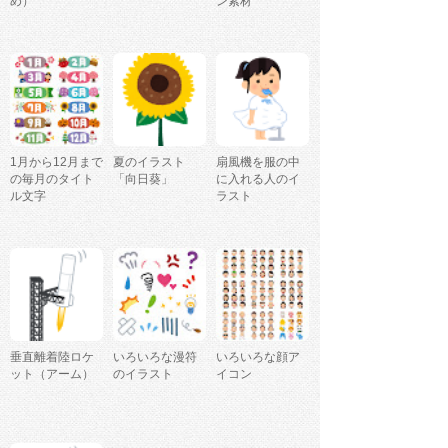
め）
ン素材
1月から12月まで
夏のイラスト
扇風機を服の中
の毎月のタイト
「向日葵」
に入れる人のイ
ル文字
ラスト
垂直離着陸ロケ
いろいろな漫符
いろいろな顔ア
ット（アーム）
のイラスト
イコン