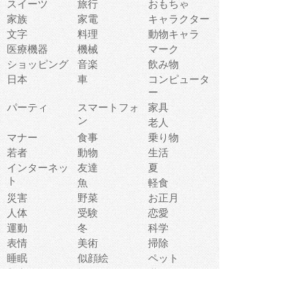
スイーツ
旅行
おもちゃ
家族
家電
キャラクター
文字
料理
動物キャラ
医療機器
機械
マーク
ショッピング
音楽
飲み物
日本
車
コンピュータ
ー
パーティ
スマートフォ
家具
ン
老人
マナー
食事
乗り物
若者
動物
生活
インターネッ
友達
夏
ト
魚
軽食
災害
野菜
お正月
人体
受験
恋愛
運動
冬
科学
表情
美術
掃除
睡眠
似顔絵
ペット
美容
戦争
世界
ファンタジー
本
風景
犬
就活
虫