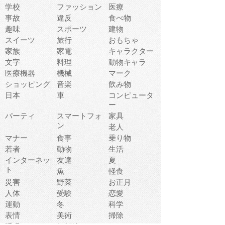
学校
ファッション
医療
事故
違反
食べ物
趣味
スポーツ
建物
スイーツ
旅行
おもちゃ
家族
家電
キャラクター
文字
料理
動物キャラ
医療機器
機械
マーク
ショッピング
音楽
飲み物
日本
車
コンピュータ
ー
パーティ
スマートフォ
家具
ン
老人
マナー
食事
乗り物
若者
動物
生活
インターネッ
友達
夏
ト
魚
軽食
災害
野菜
お正月
人体
受験
恋愛
運動
冬
科学
表情
美術
掃除