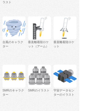
ラスト
台風のキャラク
垂直離着陸ロケ
垂直離着陸ロケ
ター
ット（アーム）
ット
SMRのキャラク
SMRのイラスト
宇宙データセン
ター
ターのイラスト