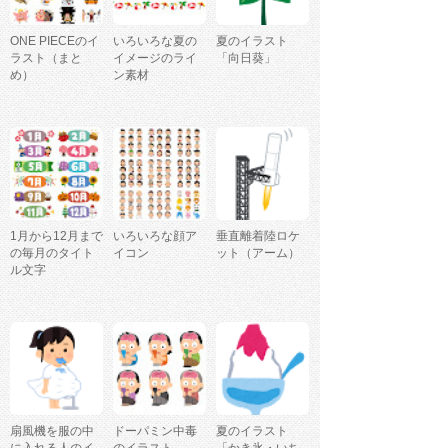
ONE PIECEのイ
いろいろな夏の
夏のイラスト
ラスト（まと
イメージのライ
「向日葵」
め）
ン素材
1月から12月まで
いろいろな顔ア
垂直離着陸ロケ
の毎月のタイト
イコン
ット（アーム）
ル文字
扇風機を服の中
ドーパミン中毒
夏のイラスト