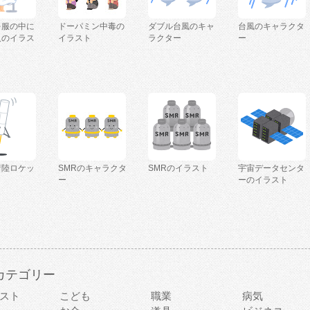
を服の中に
ドーパミン中毒の
ダブル台風のキャ
台風のキャラクタ
人のイラス
イラスト
ラクター
ー
着陸ロケッ
SMRのキャラクタ
SMRのイラスト
宇宙データセンタ
ー
ーのイラスト
カテゴリー
スト
こども
職業
病気