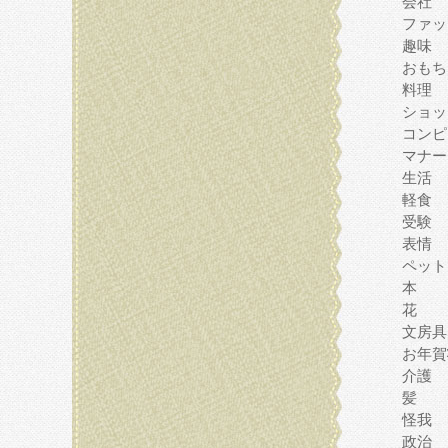
会社
ファッ
趣味
おもち
料理
ショッ
コンピ
マナー
生活
軽食
受験
表情
ペット
本
花
文房具
お年賀
介護
髪
怪我
政治