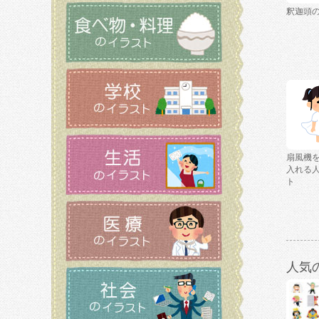
釈迦頭
扇風機
入れる
ト
人気