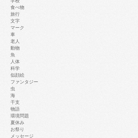
学校
食べ物
旅行
文字
マーク
車
老人
動物
魚
人体
科学
似顔絵
ファンタジー
虫
海
干支
物語
環境問題
夏休み
お祭り
メッセージ