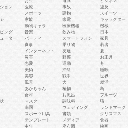
お金
道具
ビジネス
ション
医療
事故
違反
スポーツ
建物
スイーツ
ゃ
家族
家電
キャラクター
動物キャラ
医療機器
機械
ピング
音楽
飲み物
日本
ューター
パーティ
スマートフォン
家具
食事
乗り物
若者
インターネット
友達
夏
災害
野菜
お正月
恋愛
運動
冬
美術
掃除
睡眠
美容
戦争
世界
風景
犬
就活
あかちゃん
植物
鳥
食材
お風呂
フルーツ
状
マスク
調味料
猫
南国
ウェディング
ランドマーク
スポーツ用具
書類
クリスマス
テンプレート
メディア
食器
中年
座布団
映画