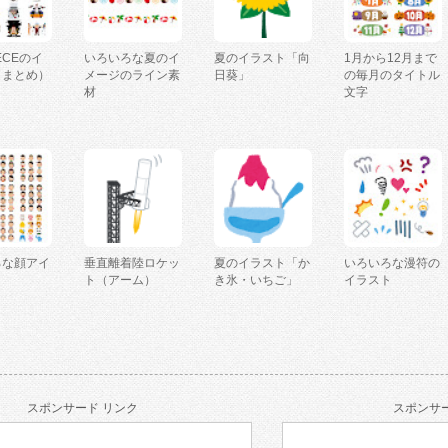
IECEのイ
いろいろな夏のイ
夏のイラスト「向
1月から12月まで
（まとめ）
メージのライン素
日葵」
の毎月のタイトル
材
文字
ろな顔アイ
垂直離着陸ロケッ
夏のイラスト「か
いろいろな漫符の
ト（アーム）
き氷・いちご」
イラスト
スポンサード リンク
スポンサー