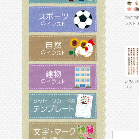
ONE P
ラスト
いろい
コン