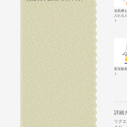
扇風機
入れる
ト
垂直離
ト
詳細
リクエ