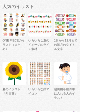
人気のイラスト
ONE PIECEのイ
いろいろな夏の
1月から12月まで
ラスト（まと
イメージのライ
の毎月のタイト
め）
ン素材
ル文字
夏のイラスト
いろいろな顔ア
扇風機を服の中
「向日葵」
イコン
に入れる人のイ
ラスト