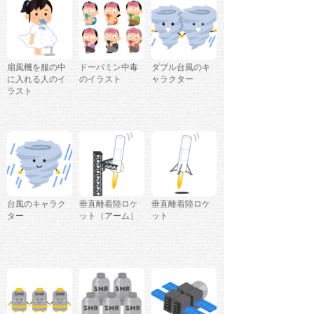
扇風機を服の中
ドーパミン中毒
ダブル台風のキ
に入れる人のイ
のイラスト
ャラクター
ラスト
台風のキャラク
垂直離着陸ロケ
垂直離着陸ロケ
ター
ット（アーム）
ット