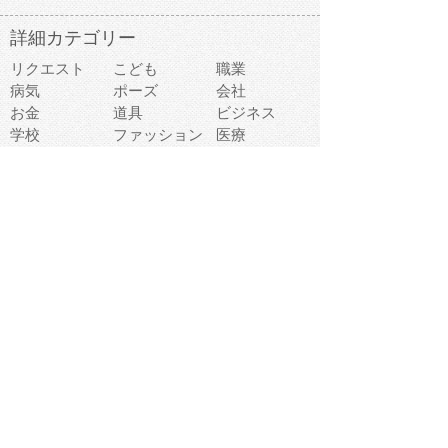
詳細カテゴリー
リクエスト
こども
職業
病気
ポーズ
会社
お金
道具
ビジネス
学校
ファッション
医療
事故
違反
食べ物
趣味
スポーツ
建物
スイーツ
旅行
おもちゃ
家族
家電
キャラクター
文字
料理
動物キャラ
医療機器
機械
マーク
ショッピング
音楽
飲み物
日本
車
コンピュータ
ー
パーティ
スマートフォ
家具
ン
老人
マナー
食事
乗り物
若者
動物
生活
インターネッ
友達
夏