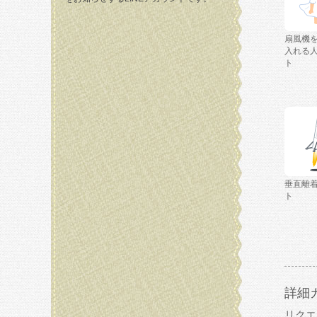
扇風機
入れる
ト
垂直離
ト
詳細
リクエ