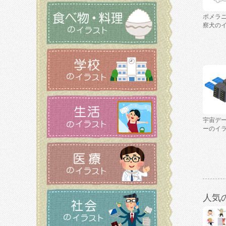
ポメラ
察犬の
宇宙デ
ーのイ
人気