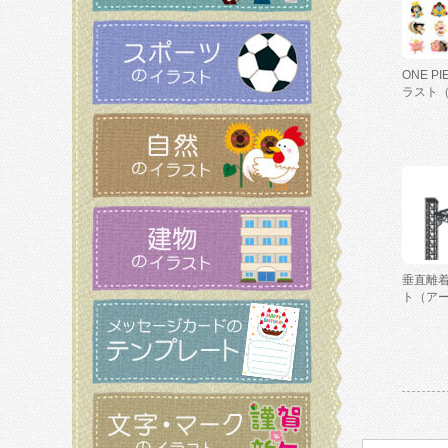
ONE P
ラスト
垂直離
ト（ア