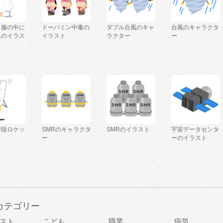
を服の中に
ドーパミン中毒の
ダブル台風のキャ
台風のキャラクタ
人のイラス
イラスト
ラクター
ー
着陸ロケッ
SMRのキャラクタ
SMRのイラスト
宇宙データセンタ
ー
ーのイラスト
カテゴリー
スト
こども
職業
病気