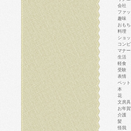
会社
ファッ
趣味
おもち
料理
ショッ
コンピ
マナー
生活
軽食
受験
表情
ペット
本
花
文房具
お年賀
介護
髪
怪我