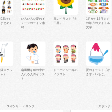
IECEのイ
いろいろな夏のイ
夏のイラスト「向
1月から12月まで
（まとめ）
メージのライン素
日葵」
の毎月のタイトル
材
文字
着陸ロケッ
扇風機を服の中に
ドーパミン中毒の
夏のイラスト「か
ーム）
入れる人のイラス
イラスト
き氷・いちご」
ト
スポンサード リンク
スポンサー