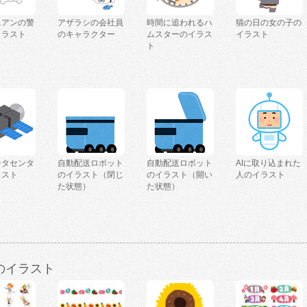
ニアンの警
アザラシの会社員
時間に追われるハ
猫の日の女の子の
イラスト
のキャラクター
ムスターのイラス
イラスト
ト
ータセンタ
自動配送ロボット
自動配送ロボット
AIに取り込まれた
ラスト
のイラスト（閉じ
のイラスト（開い
人のイラスト
た状態）
た状態）
のイラスト