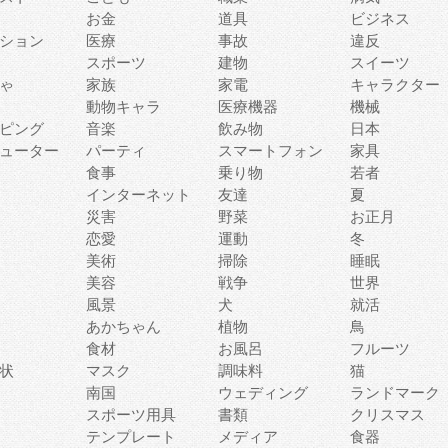
お金
道具
ビジネス
ション
医療
事故
違反
スポーツ
建物
スイーツ
ゃ
家族
家電
キャラクター
動物キャラ
医療機器
機械
ピング
音楽
飲み物
日本
ューター
パーティ
スマートフォン
家具
食事
乗り物
若者
インターネット
友達
夏
災害
野菜
お正月
恋愛
運動
冬
美術
掃除
睡眠
美容
戦争
世界
風景
犬
就活
あかちゃん
植物
鳥
食材
お風呂
フルーツ
状
マスク
調味料
猫
南国
ウェディング
ランドマーク
スポーツ用具
書類
クリスマス
テンプレート
メディア
食器