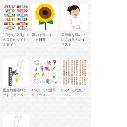
1月から12月まで
夏のイラスト
扇風機を服の中
の毎月のタイト
「向日葵」
に入れる人のイ
ル文字
ラスト
垂直離着陸ロケ
いろいろな漫符
いろいろな顔ア
ット（アーム）
のイラスト
イコン