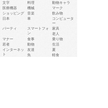
文字
料理
動物キャラ
医療機器
機械
マーク
ショッピング
音楽
飲み物
日本
車
コンピュータ
ー
パーティ
スマートフォ
家具
ン
老人
マナー
食事
乗り物
若者
動物
生活
インターネッ
友達
夏
ト
魚
軽食
災害
野菜
お正月
人体
受験
恋愛
運動
冬
科学
表情
美術
掃除
睡眠
似顔絵
ペット
美容
戦争
世界
ファンタジー
本
風景
犬
就活
虫
花
あかちゃん
植物
鳥
海
文房具