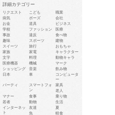
詳細カテゴリー
リクエスト
こども
職業
病気
ポーズ
会社
お金
道具
ビジネス
学校
ファッション
医療
事故
違反
食べ物
趣味
スポーツ
建物
スイーツ
旅行
おもちゃ
家族
家電
キャラクター
文字
料理
動物キャラ
医療機器
機械
マーク
ショッピング
音楽
飲み物
日本
車
コンピュータ
ー
パーティ
スマートフォ
家具
ン
老人
マナー
食事
乗り物
若者
動物
生活
インターネッ
友達
夏
ト
魚
軽食