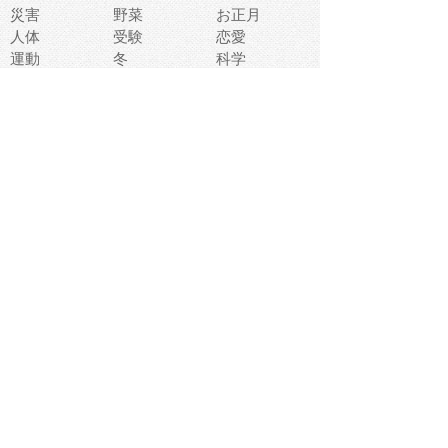
災害
野菜
お正月
人体
受験
恋愛
運動
冬
科学
表情
美術
掃除
睡眠
似顔絵
ペット
美容
戦争
世界
ファンタジー
本
風景
犬
就活
虫
花
あかちゃん
植物
鳥
海
文房具
食材
お風呂
フルーツ
干支
お年賀状
マスク
調味料
猫
物語
介護
南国
ウェディング
ランドマーク
環境問題
髪
スポーツ用具
書類
クリスマス
夏休み
怪我
テンプレート
メディア
食器
お祭り
政治
中年
座布団
映画
メッセージ
電車