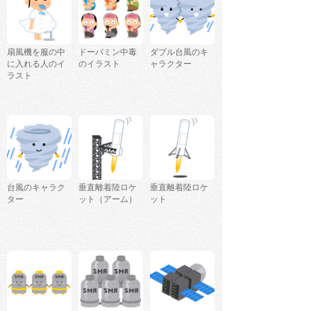
扇風機を服の中
ドーパミン中毒
ダブル台風のキ
に入れる人のイ
のイラスト
ャラクター
ラスト
台風のキャラク
垂直離着陸ロケ
垂直離着陸ロケ
ター
ット（アーム）
ット