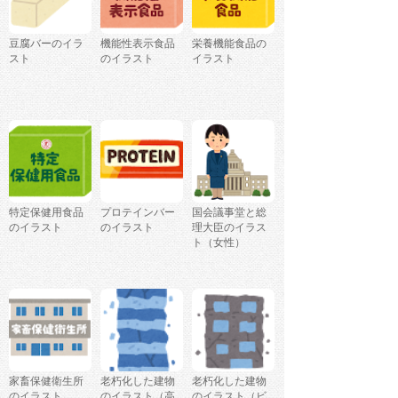
豆腐バーのイラ
機能性表示食品
栄養機能食品の
スト
のイラスト
イラスト
特定保健用食品
プロテインバー
国会議事堂と総
のイラスト
のイラスト
理大臣のイラス
ト（女性）
家畜保健衛生所
老朽化した建物
老朽化した建物
のイラスト
のイラスト（高
のイラスト（ビ