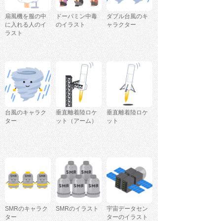
扇風機を服の中
ドーパミン中毒
ダブル台風のキ
に入れる人のイ
のイラスト
ャラクター
ラスト
台風のキャラク
垂直離着陸ロケ
垂直離着陸ロケ
ター
ット（アーム）
ット
SMRのキャラク
SMRのイラスト
宇宙データセン
ター
ターのイラスト