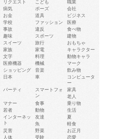
リクエスト
こども
職業
病気
ポーズ
会社
お金
道具
ビジネス
学校
ファッション
医療
事故
違反
食べ物
趣味
スポーツ
建物
スイーツ
旅行
おもちゃ
家族
家電
キャラクター
文字
料理
動物キャラ
医療機器
機械
マーク
ショッピング
音楽
飲み物
日本
車
コンピュータ
ー
パーティ
スマートフォ
家具
ン
老人
マナー
食事
乗り物
若者
動物
生活
インターネッ
友達
夏
ト
魚
軽食
災害
野菜
お正月
人体
受験
恋愛