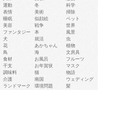
運動
冬
科学
表情
美術
掃除
睡眠
似顔絵
ペット
美容
戦争
世界
ファンタジー
本
風景
犬
就活
虫
花
あかちゃん
植物
鳥
海
文房具
食材
お風呂
フルーツ
干支
お年賀状
マスク
調味料
猫
物語
介護
南国
ウェディング
ランドマーク
環境問題
髪
スポーツ用具
書類
クリスマス
夏休み
怪我
テンプレート
メディア
食器
お祭り
政治
中年
座布団
映画
メッセージ
電車
ゴミ
楽器
パン
宗教
幼稚園
エネルギー