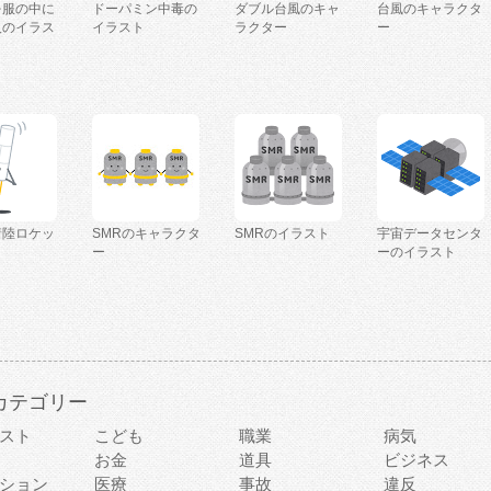
を服の中に
ドーパミン中毒の
ダブル台風のキャ
台風のキャラクタ
人のイラス
イラスト
ラクター
ー
着陸ロケッ
SMRのキャラクタ
SMRのイラスト
宇宙データセンタ
ー
ーのイラスト
カテゴリー
スト
こども
職業
病気
お金
道具
ビジネス
ション
医療
事故
違反