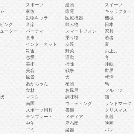
スポーツ
建物
スイーツ
ゃ
家族
家電
キャラクター
動物キャラ
医療機器
機械
ピング
音楽
飲み物
日本
ューター
パーティ
スマートフォン
家具
食事
乗り物
若者
インターネット
友達
夏
災害
野菜
お正月
恋愛
運動
冬
美術
掃除
睡眠
美容
戦争
世界
風景
犬
就活
あかちゃん
植物
鳥
食材
お風呂
フルーツ
状
マスク
調味料
猫
南国
ウェディング
ランドマーク
スポーツ用具
書類
クリスマス
テンプレート
メディア
食器
中年
座布団
映画
ゴミ
楽器
パン