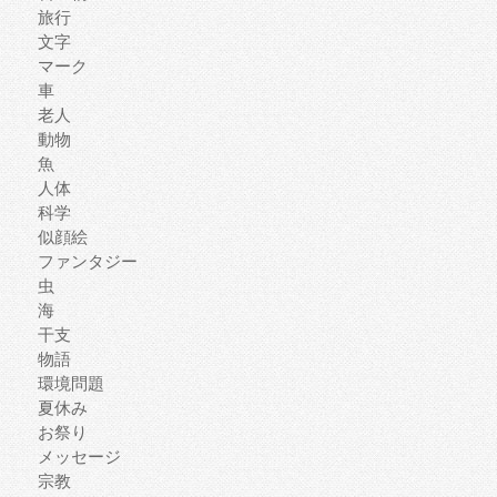
旅行
文字
マーク
車
老人
動物
魚
人体
科学
似顔絵
ファンタジー
虫
海
干支
物語
環境問題
夏休み
お祭り
メッセージ
宗教