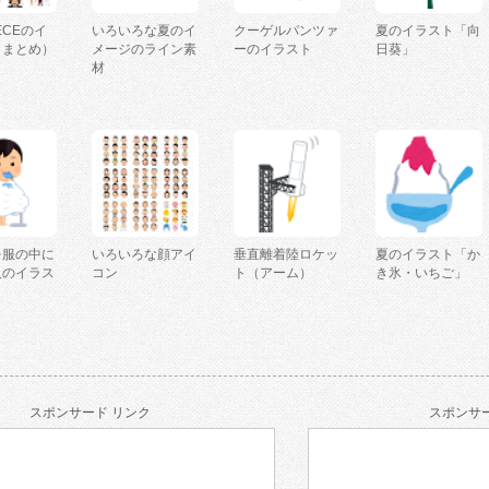
IECEのイ
いろいろな夏のイ
クーゲルパンツァ
夏のイラスト「向
（まとめ）
メージのライン素
ーのイラスト
日葵」
材
を服の中に
いろいろな顔アイ
垂直離着陸ロケッ
夏のイラスト「か
人のイラス
コン
ト（アーム）
き氷・いちご」
スポンサード リンク
スポンサー