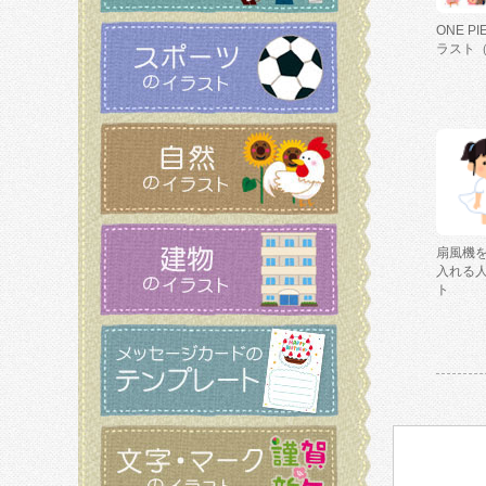
ONE P
ラスト
扇風機
入れる
ト