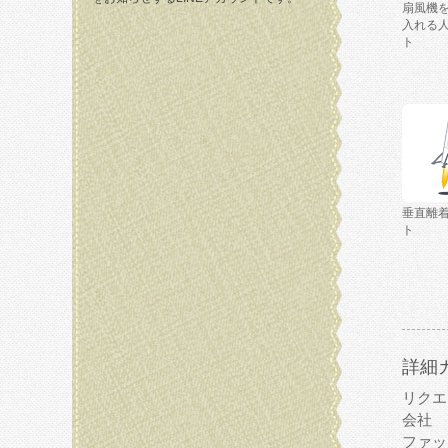
扇風機
入れる
ト
垂直離
ト
詳細
リクエ
会社
ファッ