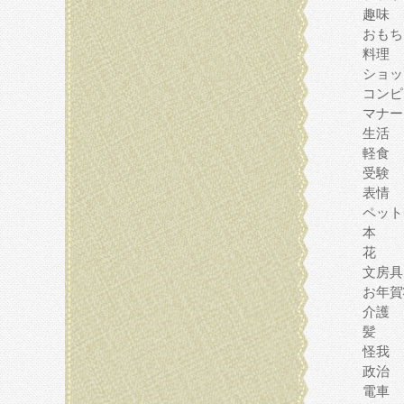
趣味
おもち
料理
ショッ
コンピ
マナー
生活
軽食
受験
表情
ペット
本
花
文房具
お年賀
介護
髪
怪我
政治
電車