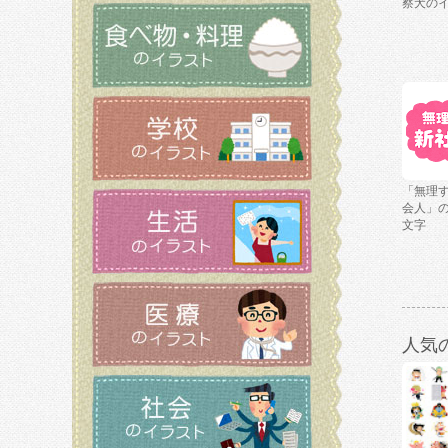
察犬の
「無理
会人」
文字
人気