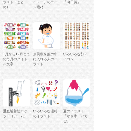
ラスト（まと
イメージのライ
「向日葵」
め）
ン素材
1月から12月まで
扇風機を服の中
いろいろな顔ア
の毎月のタイト
に入れる人のイ
イコン
ル文字
ラスト
垂直離着陸ロケ
いろいろな漫符
夏のイラスト
ット（アーム）
のイラスト
「かき氷・いち
ご」