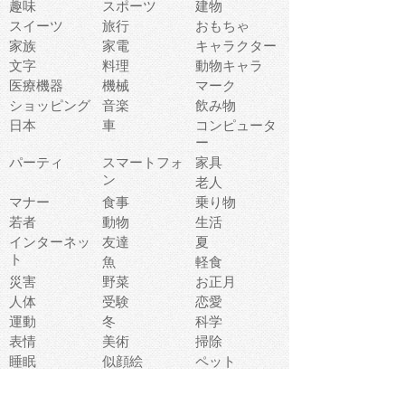
趣味
スポーツ
建物
スイーツ
旅行
おもちゃ
家族
家電
キャラクター
文字
料理
動物キャラ
医療機器
機械
マーク
ショッピング
音楽
飲み物
日本
車
コンピュータ
ー
パーティ
スマートフォ
家具
ン
老人
マナー
食事
乗り物
若者
動物
生活
インターネッ
友達
夏
ト
魚
軽食
災害
野菜
お正月
人体
受験
恋愛
運動
冬
科学
表情
美術
掃除
睡眠
似顔絵
ペット
美容
戦争
世界
ファンタジー
本
風景