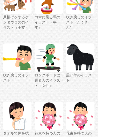
凧揚げをするケ
コマに乗る馬の
吹き戻しのイラ
ンタウロスのイ
イラスト（午
スト（たくさ
ラスト（干支）
年）
ん）
吹き戻しのイラ
ロングボードに
黒い羊のイラス
スト
乗る人のイラス
ト
ト（女性）
タオルで体を拭
花束を持つ人の
花束を持つ人の