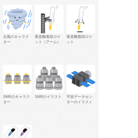
台風のキャラク
垂直離着陸ロケ
垂直離着陸ロケ
ター
ット（アーム）
ット
SMRのキャラク
SMRのイラスト
宇宙データセン
ター
ターのイラスト