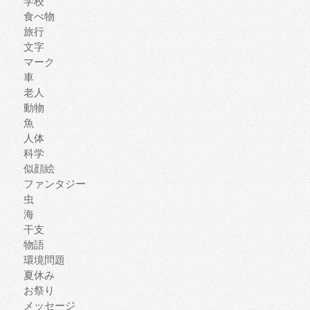
学校
食べ物
旅行
文字
マーク
車
老人
動物
魚
人体
科学
似顔絵
ファンタジー
虫
海
干支
物語
環境問題
夏休み
お祭り
メッセージ