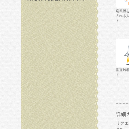
扇風機
入れる
ト
垂直離
ト
詳細
リクエ