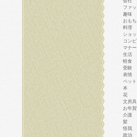
会社
ファッ
趣味
おもち
料理
ショッ
コンピ
マナー
生活
軽食
受験
表情
ペット
本
花
文房具
お年賀
介護
髪
怪我
政治