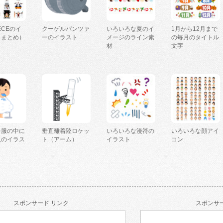
IECEのイ
クーゲルパンツァ
いろいろな夏のイ
1月から12月まで
（まとめ）
ーのイラスト
メージのライン素
の毎月のタイトル
材
文字
を服の中に
垂直離着陸ロケッ
いろいろな漫符の
いろいろな顔アイ
人のイラス
ト（アーム）
イラスト
コン
スポンサード リンク
スポンサー