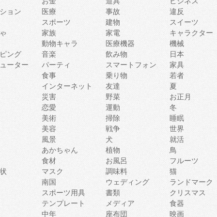
お金
道具
ビジネス
ション
医療
事故
違反
スポーツ
建物
スイーツ
ゃ
家族
家電
キャラクター
動物キャラ
医療機器
機械
ピング
音楽
飲み物
日本
ューター
パーティ
スマートフォン
家具
食事
乗り物
若者
インターネット
友達
夏
災害
野菜
お正月
恋愛
運動
冬
美術
掃除
睡眠
美容
戦争
世界
風景
犬
就活
あかちゃん
植物
鳥
食材
お風呂
フルーツ
状
マスク
調味料
猫
南国
ウェディング
ランドマーク
スポーツ用具
書類
クリスマス
テンプレート
メディア
食器
中年
座布団
映画