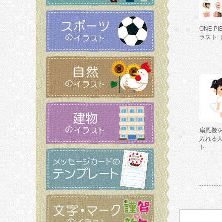
ONE P
ラスト
扇風機
入れる
ト