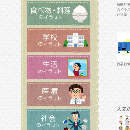
自動配
のイラ
た状態
貿易戦
ト
人気