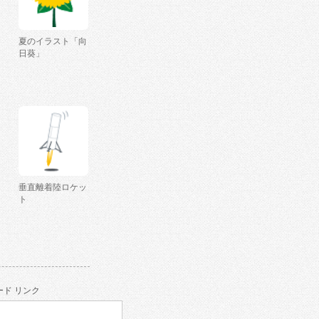
夏のイラスト「向
日葵」
垂直離着陸ロケッ
ト
ド リンク