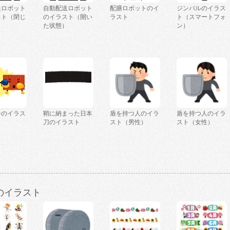
送ロボット
自動配送ロボット
配膳ロボットのイ
ジンバルのイラス
スト（閉じ
のイラスト（開い
ラスト
ト（スマートフォ
）
た状態）
ン）
争のイラス
鞘に納まった日本
盾を持つ人のイラ
盾を持つ人のイラ
刀のイラスト
スト（男性）
スト（女性）
のイラスト