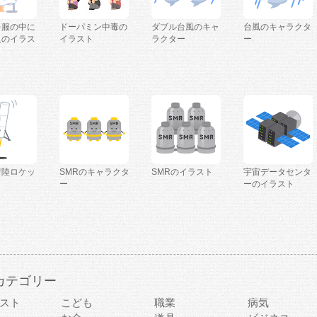
を服の中に
ドーパミン中毒の
ダブル台風のキャ
台風のキャラクタ
人のイラス
イラスト
ラクター
ー
着陸ロケッ
SMRのキャラクタ
SMRのイラスト
宇宙データセンタ
ー
ーのイラスト
カテゴリー
スト
こども
職業
病気