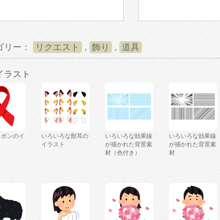
ゴリー：
リクエスト
,
飾り
,
道具
イラスト
リボンのイ
いろいろな獣耳の
いろいろな効果線
いろいろな効果線
イラスト
が描かれた背景素
が描かれた背景素
材（色付き）
材