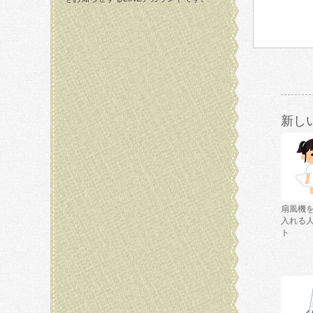
新し
扇風機
入れる
ト