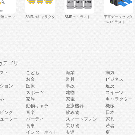
着陸ロケッ
SMRのキャラクタ
SMRのイラスト
宇宙データセンタ
ー
ーのイラスト
カテゴリー
スト
こども
職業
病気
お金
道具
ビジネス
ション
医療
事故
違反
スポーツ
建物
スイーツ
ゃ
家族
家電
キャラクター
動物キャラ
医療機器
機械
ピング
音楽
飲み物
日本
ューター
パーティ
スマートフォン
家具
食事
乗り物
若者
インターネット
友達
夏