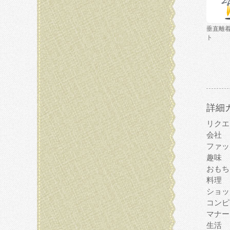
垂直離
ト
詳細
リクエ
会社
ファッ
趣味
おもち
料理
ショッ
コンピ
マナー
生活