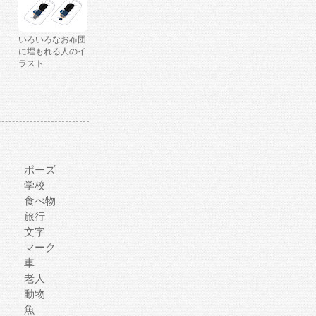
いろいろなお布団
に埋もれる人のイ
ラスト
ポーズ
学校
食べ物
旅行
文字
マーク
車
老人
動物
魚