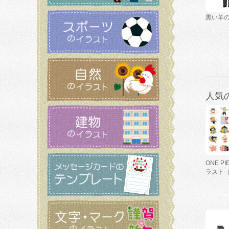
黒い羊
人気
ONE P
ラスト