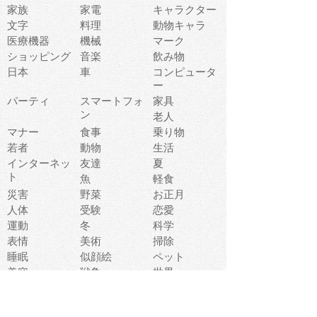
家族
家電
キャラクター
文字
料理
動物キャラ
医療機器
機械
マーク
ショッピング
音楽
飲み物
日本
車
コンピュータ
ー
パーティ
スマートフォ
家具
ン
老人
マナー
食事
乗り物
若者
動物
生活
インターネッ
友達
夏
ト
魚
軽食
災害
野菜
お正月
人体
受験
恋愛
運動
冬
科学
表情
美術
掃除
睡眠
似顔絵
ペット
美容
戦争
世界
ファンタジー
本
風景
犬
就活
虫