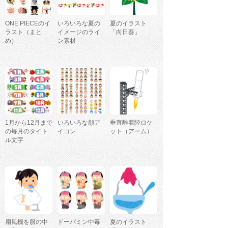
ONE PIECEのイ
いろいろな夏の
夏のイラスト
ラスト（まと
イメージのライ
「向日葵」
め）
ン素材
1月から12月まで
いろいろな顔ア
垂直離着陸ロケ
の毎月のタイト
イコン
ット（アーム）
ル文字
扇風機を服の中
ドーパミン中毒
夏のイラスト