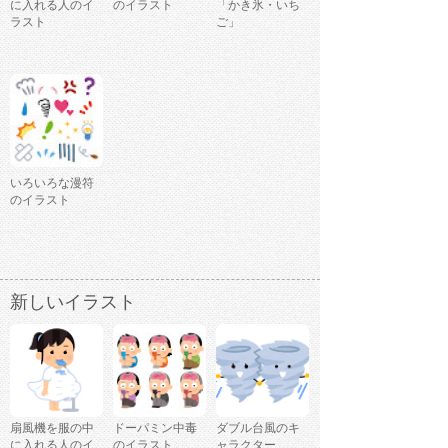
に入れる人のイ
のイラスト
「かき氷・いち
ラスト
ご」
いろいろな漫符
のイラスト
新しいイラスト
扇風機を服の中
ドーパミン中毒
ダブル台風のキ
に入れる人のイ
のイラスト
ャラクター