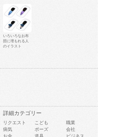
いろいろなお布
団に埋もれる人
のイラスト
詳細カテゴリー
リクエスト
こども
職業
病気
ポーズ
会社
お金
道具
ビジネス