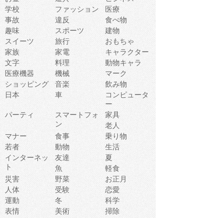
学校
ファッション
医療
事故
違反
食べ物
趣味
スポーツ
建物
スイーツ
旅行
おもちゃ
家族
家電
キャラクター
文字
料理
動物キャラ
医療機器
機械
マーク
ショッピング
音楽
飲み物
日本
車
コンピュータ
ー
パーティ
スマートフォ
家具
ン
老人
マナー
食事
乗り物
若者
動物
生活
インターネッ
友達
夏
ト
魚
軽食
災害
野菜
お正月
人体
受験
恋愛
運動
冬
科学
表情
美術
掃除