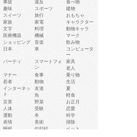
事故
違反
食べ物
趣味
スポーツ
建物
スイーツ
旅行
おもちゃ
家族
家電
キャラクター
文字
料理
動物キャラ
医療機器
機械
マーク
ショッピング
音楽
飲み物
日本
車
コンピュータ
ー
パーティ
スマートフォ
家具
ン
老人
マナー
食事
乗り物
若者
動物
生活
インターネッ
友達
夏
ト
魚
軽食
災害
野菜
お正月
人体
受験
恋愛
運動
冬
科学
表情
美術
掃除
睡眠
似顔絵
ペット
美容
戦争
世界