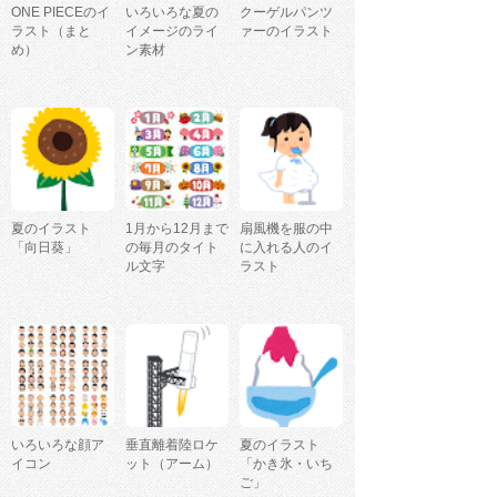
ONE PIECEのイ
いろいろな夏の
クーゲルパンツ
ラスト（まと
イメージのライ
ァーのイラスト
め）
ン素材
夏のイラスト
1月から12月まで
扇風機を服の中
「向日葵」
の毎月のタイト
に入れる人のイ
ル文字
ラスト
いろいろな顔ア
垂直離着陸ロケ
夏のイラスト
イコン
ット（アーム）
「かき氷・いち
ご」