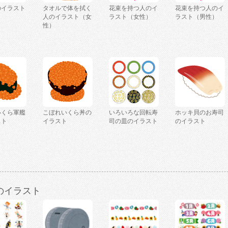
のイラスト
タオルで体を拭く
花束を持つ人のイ
花束を持つ人のイ
人のイラスト（女
ラスト（女性）
ラスト（男性）
性）
いくら軍艦
こぼれいくら丼の
いろいろな回転寿
ホッキ貝のお寿司
スト
イラスト
司の皿のイラスト
のイラスト
のイラスト