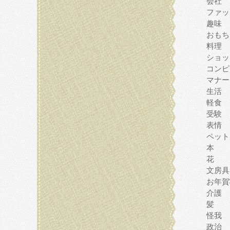
会社
ファッ
趣味
おもち
料理
ショッ
コンピ
マナー
生活
軽食
受験
表情
ペット
本
花
文房具
お年賀
介護
髪
怪我
政治