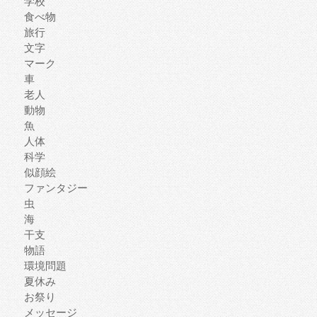
学校
食べ物
旅行
文字
マーク
車
老人
動物
魚
人体
科学
似顔絵
ファンタジー
虫
海
干支
物語
環境問題
夏休み
お祭り
メッセージ