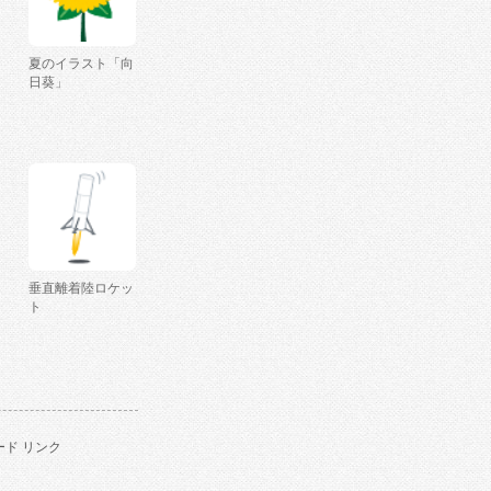
夏のイラスト「向
日葵」
垂直離着陸ロケッ
ト
ド リンク