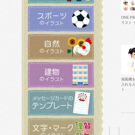
ONE P
ラスト
扇風機
入れる
ト