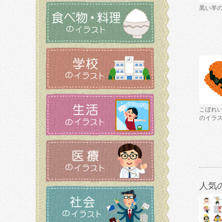
黒い羊
こぼれ
のイラ
人気