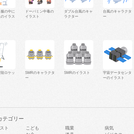
を服の中に
ドーパミン中毒の
ダブル台風のキャ
台風のキャラクタ
人のイラス
イラスト
ラクター
ー
着陸ロケッ
SMRのキャラクタ
SMRのイラスト
宇宙データセンタ
ー
ーのイラスト
カテゴリー
スト
こども
職業
病気