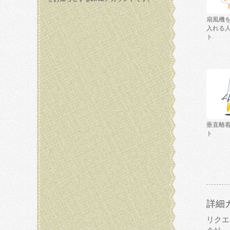
扇風機
入れる
ト
垂直離
ト
詳細
リクエ