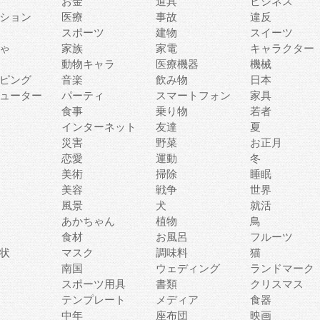
お金
道具
ビジネス
ション
医療
事故
違反
スポーツ
建物
スイーツ
ゃ
家族
家電
キャラクター
動物キャラ
医療機器
機械
ピング
音楽
飲み物
日本
ューター
パーティ
スマートフォン
家具
食事
乗り物
若者
インターネット
友達
夏
災害
野菜
お正月
恋愛
運動
冬
美術
掃除
睡眠
美容
戦争
世界
風景
犬
就活
あかちゃん
植物
鳥
食材
お風呂
フルーツ
状
マスク
調味料
猫
南国
ウェディング
ランドマーク
スポーツ用具
書類
クリスマス
テンプレート
メディア
食器
中年
座布団
映画