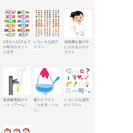
1月から12月まで
いろいろな顔ア
扇風機を服の中
の毎月のタイト
イコン
に入れる人のイ
ル文字
ラスト
垂直離着陸ロケ
夏のイラスト
いろいろな漫符
ット（アーム）
「かき氷・いち
のイラスト
ご」