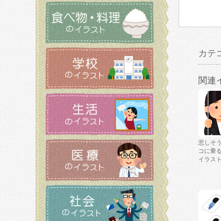
カテ
関連
悲しそ
コに乗
イラス