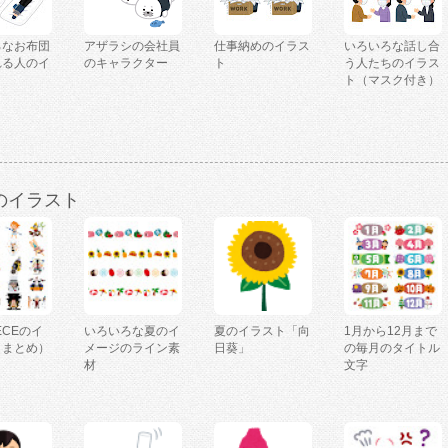
ろなお布団
アザラシの会社員
仕事納めのイラス
いろいろな話し合
れる人のイ
のキャラクター
ト
う人たちのイラス
ト（マスク付き）
のイラスト
IECEのイ
いろいろな夏のイ
夏のイラスト「向
1月から12月まで
（まとめ）
メージのライン素
日葵」
の毎月のタイトル
材
文字