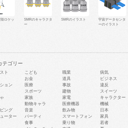
着陸ロケッ
SMRのキャラクタ
SMRのイラスト
宇宙データセンタ
ー
ーのイラスト
カテゴリー
スト
こども
職業
病気
お金
道具
ビジネス
ション
医療
事故
違反
スポーツ
建物
スイーツ
ゃ
家族
家電
キャラクター
動物キャラ
医療機器
機械
ピング
音楽
飲み物
日本
ューター
パーティ
スマートフォン
家具
食事
乗り物
若者