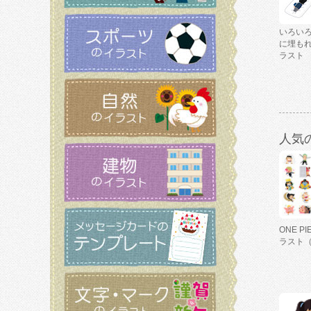
いろい
に埋も
ラスト
人気
ONE P
ラスト