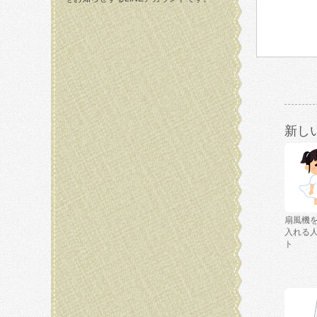
新し
扇風機
入れる
ト