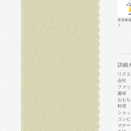
垂直離
ト
詳細
リクエ
会社
ファッ
趣味
おもち
料理
ショッ
コンピ
マナー