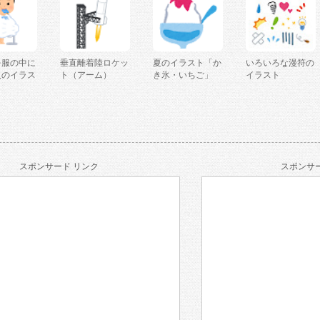
を服の中に
垂直離着陸ロケッ
夏のイラスト「か
いろいろな漫符の
人のイラス
ト（アーム）
き氷・いちご」
イラスト
スポンサード リンク
スポンサー