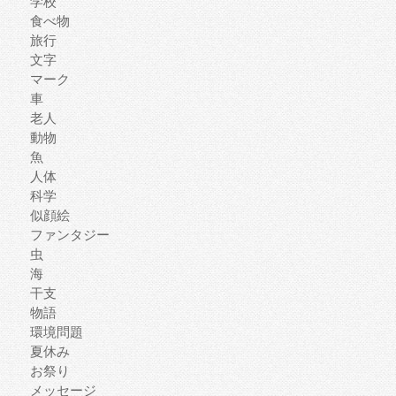
学校
食べ物
旅行
文字
マーク
車
老人
動物
魚
人体
科学
似顔絵
ファンタジー
虫
海
干支
物語
環境問題
夏休み
お祭り
メッセージ