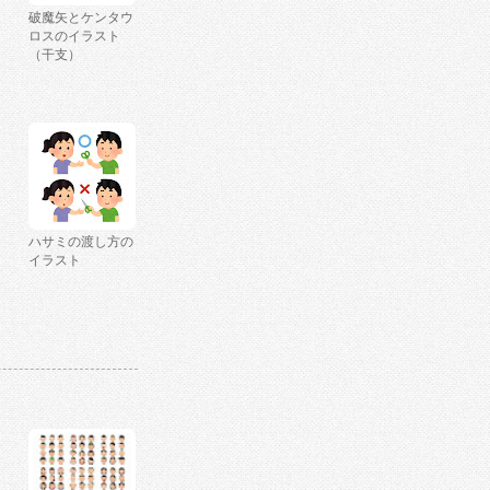
破魔矢とケンタウ
ロスのイラスト
（干支）
ハサミの渡し方の
イラスト