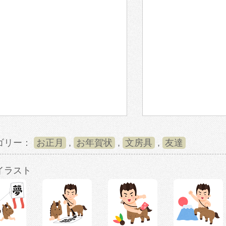
ゴリー：
お正月
,
お年賀状
,
文房具
,
友達
イラスト