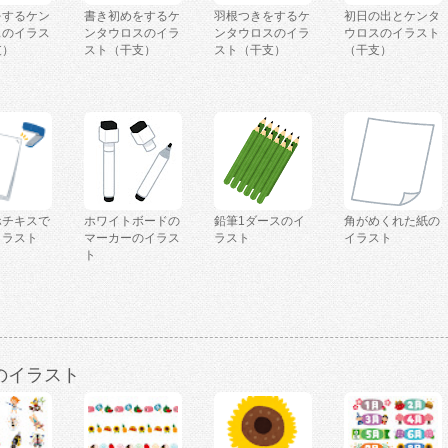
をするケン
書き初めをするケ
羽根つきをするケ
初日の出とケンタ
スのイラス
ンタウロスのイラ
ンタウロスのイラ
ウロスのイラスト
支）
スト（干支）
スト（干支）
（干支）
ホチキスで
ホワイトボードの
鉛筆1ダースのイ
角がめくれた紙の
イラスト
マーカーのイラス
ラスト
イラスト
ト
のイラスト