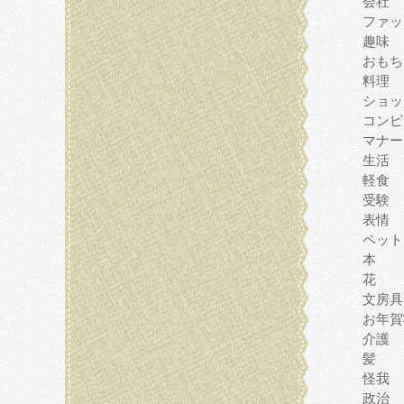
会社
ファッ
趣味
おもち
料理
ショッ
コンピ
マナー
生活
軽食
受験
表情
ペット
本
花
文房具
お年賀
介護
髪
怪我
政治