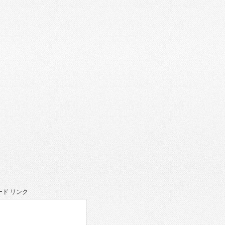
。
ド リンク