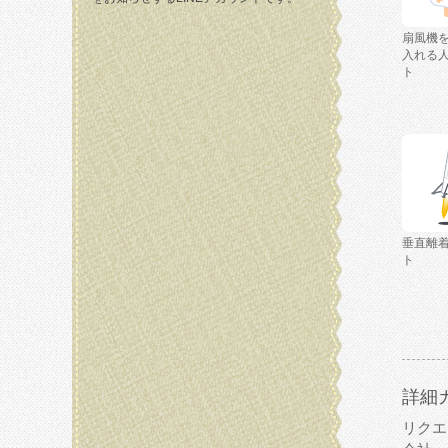
扇風機
入れる
ト
垂直離
ト
詳細
リクエ