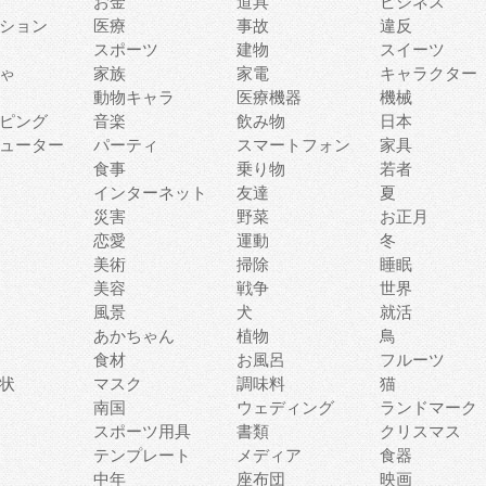
お金
道具
ビジネス
ション
医療
事故
違反
スポーツ
建物
スイーツ
ゃ
家族
家電
キャラクター
動物キャラ
医療機器
機械
ピング
音楽
飲み物
日本
ューター
パーティ
スマートフォン
家具
食事
乗り物
若者
インターネット
友達
夏
災害
野菜
お正月
恋愛
運動
冬
美術
掃除
睡眠
美容
戦争
世界
風景
犬
就活
あかちゃん
植物
鳥
食材
お風呂
フルーツ
状
マスク
調味料
猫
南国
ウェディング
ランドマーク
スポーツ用具
書類
クリスマス
テンプレート
メディア
食器
中年
座布団
映画