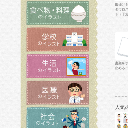
凧揚げ
タウロ
ト（干
書類を
止める
人気