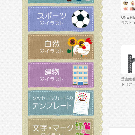
ONE P
ラスト
垂直離
ト（ア