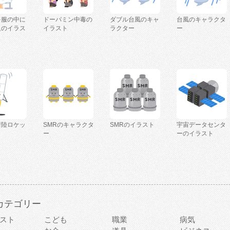
を服の中に
ドーパミン中毒の
ダブル台風のキャ
台風のキャラクタ
人のイラス
イラスト
ラクター
ー
着陸ロケッ
SMRのキャラクタ
SMRのイラスト
宇宙データセンタ
ー
ーのイラスト
カテゴリー
スト
こども
職業
病気