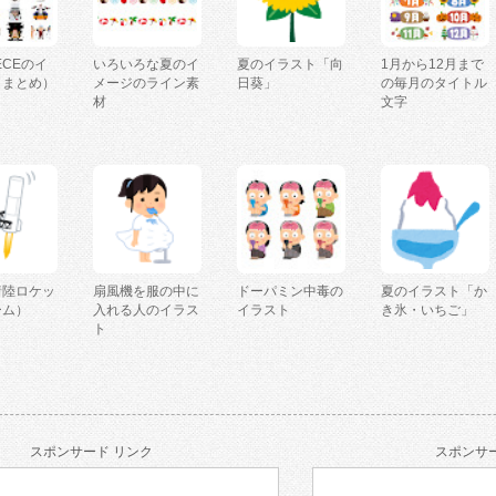
IECEのイ
いろいろな夏のイ
夏のイラスト「向
1月から12月まで
（まとめ）
メージのライン素
日葵」
の毎月のタイトル
材
文字
着陸ロケッ
扇風機を服の中に
ドーパミン中毒の
夏のイラスト「か
ーム）
入れる人のイラス
イラスト
き氷・いちご」
ト
スポンサード リンク
スポンサー