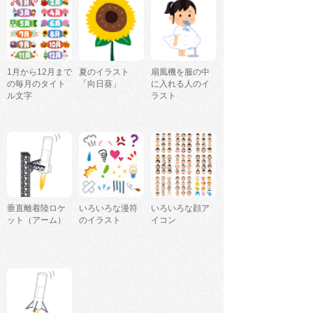
1月から12月まで
夏のイラスト
扇風機を服の中
の毎月のタイト
「向日葵」
に入れる人のイ
ル文字
ラスト
垂直離着陸ロケ
いろいろな漫符
いろいろな顔ア
ット（アーム）
のイラスト
イコン