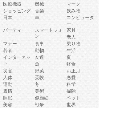
医療機器
機械
マーク
ショッピング
音楽
飲み物
日本
車
コンピュータ
ー
パーティ
スマートフォ
家具
ン
老人
マナー
食事
乗り物
若者
動物
生活
インターネッ
友達
夏
ト
魚
軽食
災害
野菜
お正月
人体
受験
恋愛
運動
冬
科学
表情
美術
掃除
睡眠
似顔絵
ペット
美容
戦争
世界
ファンタジー
本
風景
犬
就活
虫
花
あかちゃん
植物
鳥
海
文房具