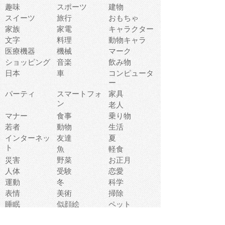
趣味
スポーツ
建物
スイーツ
旅行
おもちゃ
家族
家電
キャラクター
文字
料理
動物キャラ
医療機器
機械
マーク
ショッピング
音楽
飲み物
日本
車
コンピュータ
ー
パーティ
スマートフォ
家具
ン
老人
マナー
食事
乗り物
若者
動物
生活
インターネッ
友達
夏
ト
魚
軽食
災害
野菜
お正月
人体
受験
恋愛
運動
冬
科学
表情
美術
掃除
睡眠
似顔絵
ペット
美容
戦争
世界