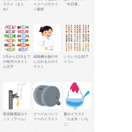
ラスト（まと
イメージのライ
「向日葵」
め）
ン素材
1月から12月まで
扇風機を服の中
いろいろな顔ア
の毎月のタイト
に入れる人のイ
イコン
ル文字
ラスト
垂直離着陸ロケ
クーゲルパンツ
夏のイラスト
ット（アーム）
ァーのイラスト
「かき氷・いち
ご」