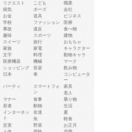
リクエスト
こども
職業
病気
ポーズ
会社
お金
道具
ビジネス
学校
ファッション
医療
事故
違反
食べ物
趣味
スポーツ
建物
スイーツ
旅行
おもちゃ
家族
家電
キャラクター
文字
料理
動物キャラ
医療機器
機械
マーク
ショッピング
音楽
飲み物
日本
車
コンピュータ
ー
パーティ
スマートフォ
家具
ン
老人
マナー
食事
乗り物
若者
動物
生活
インターネッ
友達
夏
ト
魚
軽食
災害
野菜
お正月
人体
受験
恋愛