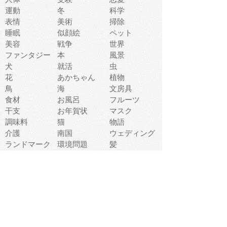
運動
冬
科学
表情
美術
掃除
睡眠
似顔絵
ペット
美容
戦争
世界
ファンタジー
本
風景
犬
就活
虫
花
あかちゃん
植物
鳥
海
文房具
食材
お風呂
フルーツ
干支
お年賀状
マスク
調味料
猫
物語
介護
南国
ウェディング
ランドマーク
環境問題
髪
スポーツ用具
書類
クリスマス
夏休み
怪我
テンプレート
メディア
食器
お祭り
政治
中年
座布団
映画
メッセージ
電車
ゴミ
楽器
パン
宗教
幼稚園
エネルギー