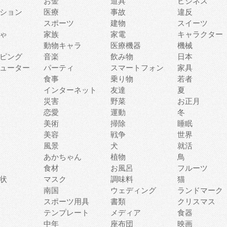
お金
道具
ビジネス
ション
医療
事故
違反
スポーツ
建物
スイーツ
ゃ
家族
家電
キャラクター
動物キャラ
医療機器
機械
ピング
音楽
飲み物
日本
ューター
パーティ
スマートフォン
家具
食事
乗り物
若者
インターネット
友達
夏
災害
野菜
お正月
恋愛
運動
冬
美術
掃除
睡眠
美容
戦争
世界
風景
犬
就活
あかちゃん
植物
鳥
食材
お風呂
フルーツ
状
マスク
調味料
猫
南国
ウェディング
ランドマーク
スポーツ用具
書類
クリスマス
テンプレート
メディア
食器
中年
座布団
映画