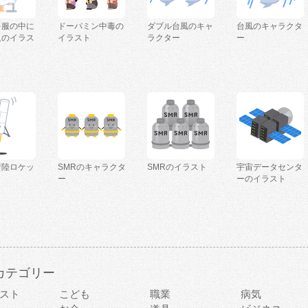
を服の中に
ドーパミン中毒の
ダブル台風のキャ
台風のキャラクタ
人のイラス
イラスト
ラクター
ー
着陸ロケッ
SMRのキャラクタ
SMRのイラスト
宇宙データセンタ
ー
ーのイラスト
カテゴリー
スト
こども
職業
病気