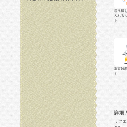
扇風機
入れる
ト
垂直離
ト
詳細
リクエ