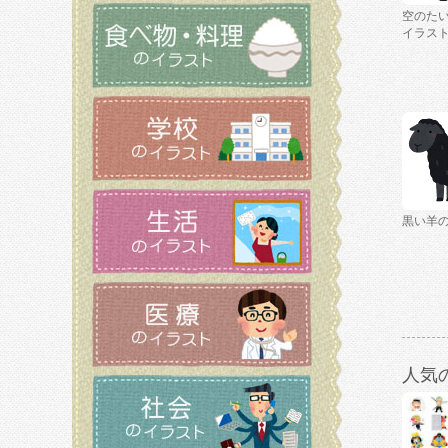
空のた
イラス
黒い羊
人気