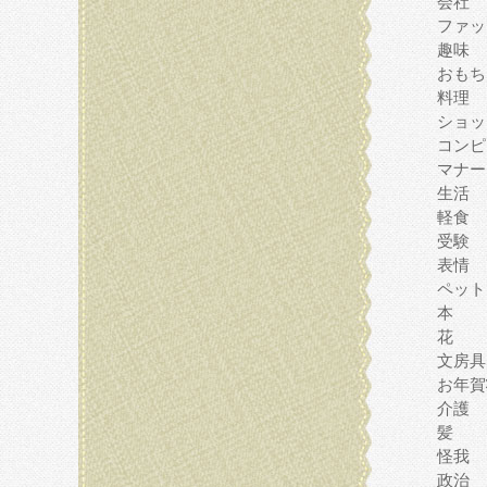
会社
ファッ
趣味
おもち
料理
ショッ
コンピ
マナー
生活
軽食
受験
表情
ペット
本
花
文房具
お年賀
介護
髪
怪我
政治