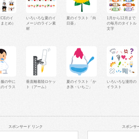
IECEのイ
いろいろな夏のイ
夏のイラスト「向
1月から12月まで
（まとめ）
メージのライン素
日葵」
の毎月のタイトル
材
文字
を服の中に
垂直離着陸ロケッ
夏のイラスト「か
いろいろな漫符の
人のイラス
ト（アーム）
き氷・いちご」
イラスト
スポンサード リンク
スポンサー