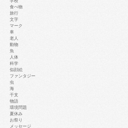
学校
食べ物
旅行
文字
マーク
車
老人
動物
魚
人体
科学
似顔絵
ファンタジー
虫
海
干支
物語
環境問題
夏休み
お祭り
メッセージ