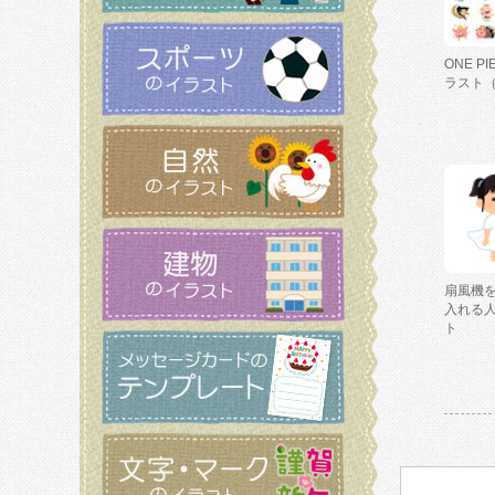
ONE P
ラスト
扇風機
入れる
ト