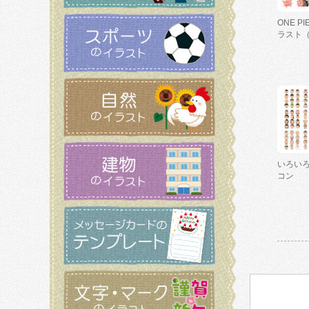
ONE P
ラスト
いろい
コン