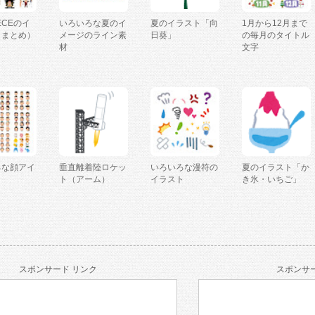
IECEのイ
いろいろな夏のイ
夏のイラスト「向
1月から12月まで
（まとめ）
メージのライン素
日葵」
の毎月のタイトル
材
文字
ろな顔アイ
垂直離着陸ロケッ
いろいろな漫符の
夏のイラスト「か
ト（アーム）
イラスト
き氷・いちご」
スポンサード リンク
スポンサー