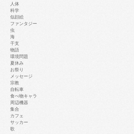
人体
科学
似顔絵
ファンタジー
虫
海
干支
物語
環境問題
夏休み
お祭り
メッセージ
宗教
自転車
食べ物キャラ
周辺機器
集合
カフェ
サッカー
歌