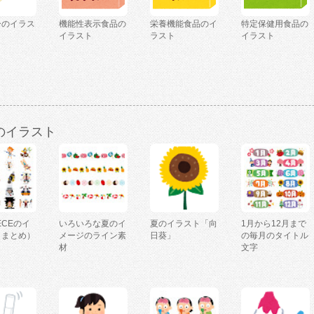
ーのイラス
機能性表示食品の
栄養機能食品のイ
特定保健用食品の
イラスト
ラスト
イラスト
のイラスト
IECEのイ
いろいろな夏のイ
夏のイラスト「向
1月から12月まで
（まとめ）
メージのライン素
日葵」
の毎月のタイトル
材
文字