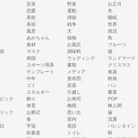
災害
野菜
お正月
恋愛
運動
冬
美術
掃除
睡眠
美容
戦争
世界
風景
犬
就活
あかちゃん
植物
鳥
食材
お風呂
フルーツ
状
マスク
調味料
猫
南国
ウェディング
ランドマーク
スポーツ用具
書類
クリスマス
テンプレート
メディア
食器
中年
座布団
映画
ゴミ
楽器
パン
エネルギー
引越し
農業
ピック
飾り
お寿司
POP
体育
梅雨
棒人間
リック
お葬式
思い出
歯
春
室内
流通
日
宇宙
英語
バレンタイン
吹奏楽
トイレ
秋