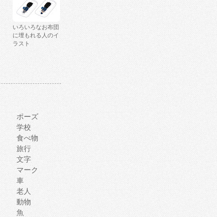
いろいろなお布団
に埋もれる人のイ
ラスト
ポーズ
学校
食べ物
旅行
文字
マーク
車
老人
動物
魚