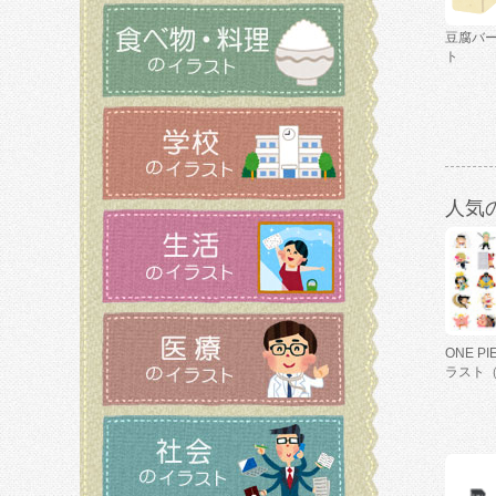
豆腐バ
ト
人気
ONE P
ラスト