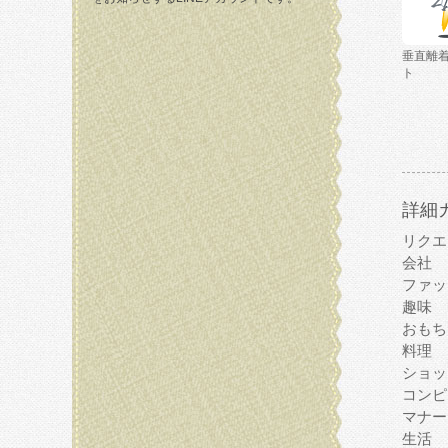
垂直離
ト
詳細
リクエ
会社
ファッ
趣味
おもち
料理
ショッ
コンピ
マナー
生活