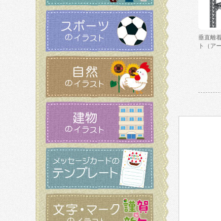
垂直離
ト（ア