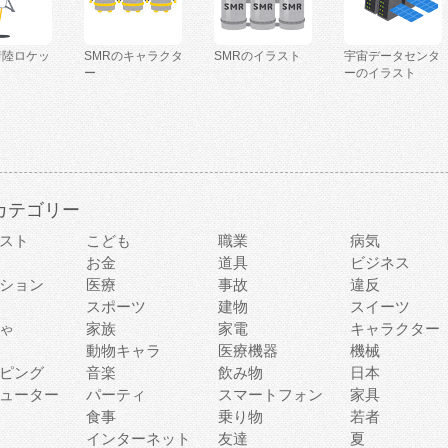
着陸ロケッ
SMRのキャラクタ
SMRのイラスト
宇宙データセンタ
ー
ーのイラスト
カテゴリー
スト
こども
職業
病気
お金
道具
ビジネス
ション
医療
事故
違反
スポーツ
建物
スイーツ
ゃ
家族
家電
キャラクター
動物キャラ
医療機器
機械
ピング
音楽
飲み物
日本
ューター
パーティ
スマートフォン
家具
食事
乗り物
若者
インターネット
友達
夏