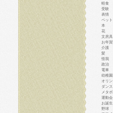
軽食
受験
表情
ペット
本
花
文房具
お年賀
介護
髪
怪我
政治
電車
幼稚園
オリン
ダンス
メタボ
運動会
お誕生
野球