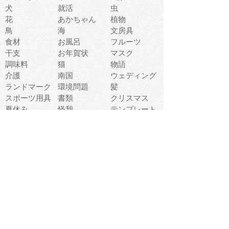
犬
就活
虫
花
あかちゃん
植物
鳥
海
文房具
食材
お風呂
フルーツ
干支
お年賀状
マスク
調味料
猫
物語
介護
南国
ウェディング
ランドマーク
環境問題
髪
スポーツ用具
書類
クリスマス
夏休み
怪我
テンプレート
メディア
食器
お祭り
政治
中年
座布団
映画
メッセージ
電車
ゴミ
楽器
パン
宗教
幼稚園
エネルギー
引越し
農業
自転車
オリンピック
飾り
お寿司
POP
食べ物キャラ
ダンス
体育
梅雨
棒人間
周辺機器
メタボリック
お葬式