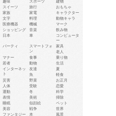
趣味
スポーツ
建物
スイーツ
旅行
おもちゃ
家族
家電
キャラクター
文字
料理
動物キャラ
医療機器
機械
マーク
ショッピング
音楽
飲み物
日本
車
コンピュータ
ー
パーティ
スマートフォ
家具
ン
老人
マナー
食事
乗り物
若者
動物
生活
インターネッ
友達
夏
ト
魚
軽食
災害
野菜
お正月
人体
受験
恋愛
運動
冬
科学
表情
美術
掃除
睡眠
似顔絵
ペット
美容
戦争
世界
ファンタジー
本
風景