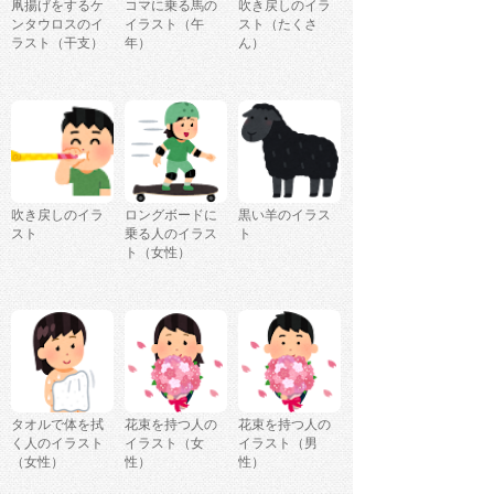
凧揚げをするケ
コマに乗る馬の
吹き戻しのイラ
ンタウロスのイ
イラスト（午
スト（たくさ
ラスト（干支）
年）
ん）
吹き戻しのイラ
ロングボードに
黒い羊のイラス
スト
乗る人のイラス
ト
ト（女性）
タオルで体を拭
花束を持つ人の
花束を持つ人の
く人のイラスト
イラスト（女
イラスト（男
（女性）
性）
性）