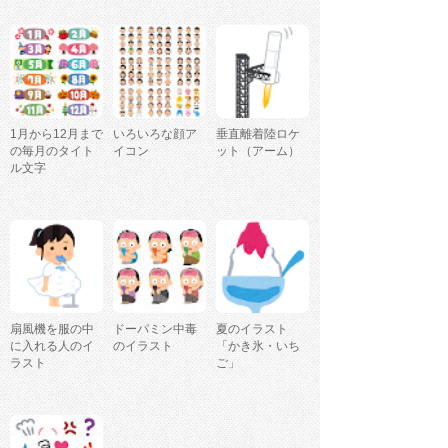
1月から12月まで
いろいろな顔ア
垂直離着陸ロケ
の毎月のタイト
イコン
ット（アーム）
ル文字
扇風機を服の中
ドーパミン中毒
夏のイラスト
に入れる人のイ
のイラスト
「かき氷・いち
ラスト
ご」