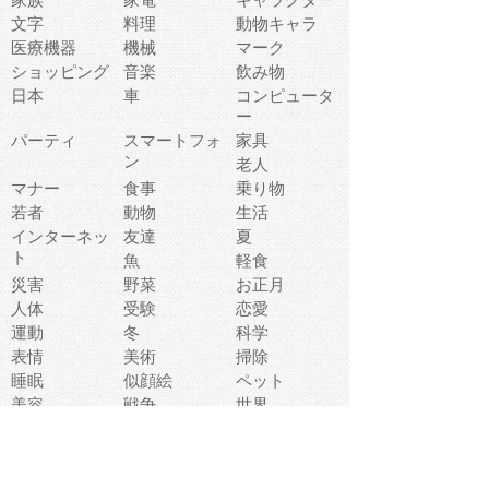
文字
料理
動物キャラ
医療機器
機械
マーク
ショッピング
音楽
飲み物
日本
車
コンピュータ
ー
パーティ
スマートフォ
家具
ン
老人
マナー
食事
乗り物
若者
動物
生活
インターネッ
友達
夏
ト
魚
軽食
災害
野菜
お正月
人体
受験
恋愛
運動
冬
科学
表情
美術
掃除
睡眠
似顔絵
ペット
美容
戦争
世界
ファンタジー
本
風景
犬
就活
虫
花
あかちゃん
植物