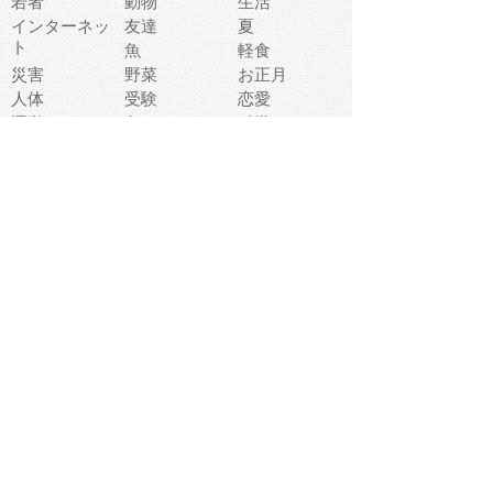
若者
動物
生活
インターネッ
友達
夏
ト
魚
軽食
災害
野菜
お正月
人体
受験
恋愛
運動
冬
科学
表情
美術
掃除
睡眠
似顔絵
ペット
美容
戦争
世界
ファンタジー
本
風景
犬
就活
虫
花
あかちゃん
植物
鳥
海
文房具
食材
お風呂
フルーツ
干支
お年賀状
マスク
調味料
猫
物語
介護
南国
ウェディング
ランドマーク
環境問題
髪
スポーツ用具
書類
クリスマス
夏休み
怪我
テンプレート
メディア
食器
お祭り