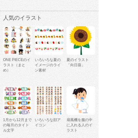
人気のイラスト
ONE PIECEのイ
いろいろな夏の
夏のイラスト
ラスト（まと
イメージのライ
「向日葵」
め）
ン素材
1月から12月まで
いろいろな顔ア
扇風機を服の中
の毎月のタイト
イコン
に入れる人のイ
ル文字
ラスト