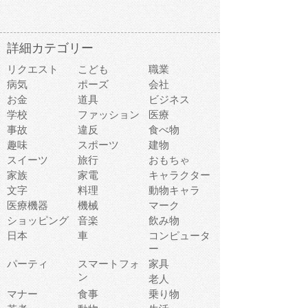
詳細カテゴリー
リクエスト
こども
職業
病気
ポーズ
会社
お金
道具
ビジネス
学校
ファッション
医療
事故
違反
食べ物
趣味
スポーツ
建物
スイーツ
旅行
おもちゃ
家族
家電
キャラクター
文字
料理
動物キャラ
医療機器
機械
マーク
ショッピング
音楽
飲み物
日本
車
コンピュータ
ー
パーティ
スマートフォ
家具
ン
老人
マナー
食事
乗り物