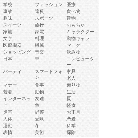
学校
ファッション
医療
事故
違反
食べ物
趣味
スポーツ
建物
スイーツ
旅行
おもちゃ
家族
家電
キャラクター
文字
料理
動物キャラ
医療機器
機械
マーク
ショッピング
音楽
飲み物
日本
車
コンピュータ
ー
パーティ
スマートフォ
家具
ン
老人
マナー
食事
乗り物
若者
動物
生活
インターネッ
友達
夏
ト
魚
軽食
災害
野菜
お正月
人体
受験
恋愛
運動
冬
科学
表情
美術
掃除