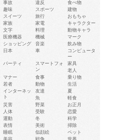
事故
違反
食べ物
趣味
スポーツ
建物
スイーツ
旅行
おもちゃ
家族
家電
キャラクター
文字
料理
動物キャラ
医療機器
機械
マーク
ショッピング
音楽
飲み物
日本
車
コンピュータ
ー
パーティ
スマートフォ
家具
ン
老人
マナー
食事
乗り物
若者
動物
生活
インターネッ
友達
夏
ト
魚
軽食
災害
野菜
お正月
人体
受験
恋愛
運動
冬
科学
表情
美術
掃除
睡眠
似顔絵
ペット
美容
戦争
世界