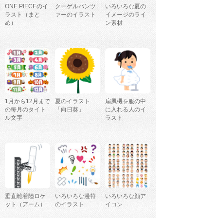
ONE PIECEのイ
クーゲルパンツ
いろいろな夏の
ラスト（まと
ァーのイラスト
イメージのライ
め）
ン素材
1月から12月まで
夏のイラスト
扇風機を服の中
の毎月のタイト
「向日葵」
に入れる人のイ
ル文字
ラスト
垂直離着陸ロケ
いろいろな漫符
いろいろな顔ア
ット（アーム）
のイラスト
イコン