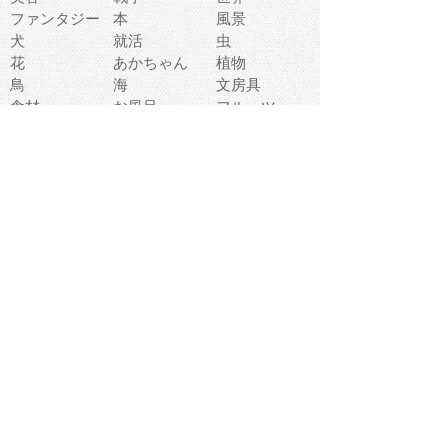
ファンタジー
本
風景
犬
就活
虫
花
あかちゃん
植物
鳥
海
文房具
食材
お風呂
フルーツ
干支
お年賀状
マスク
調味料
猫
物語
介護
南国
ウェディング
ランドマーク
環境問題
髪
スポーツ用具
書類
クリスマス
夏休み
怪我
テンプレート
メディア
食器
お祭り
政治
中年
座布団
映画
メッセージ
電車
ゴミ
楽器
パン
宗教
幼稚園
エネルギー
引越し
農業
自転車
オリンピック
飾り
お寿司
POP
食べ物キャラ
ダンス
体育
梅雨
棒人間