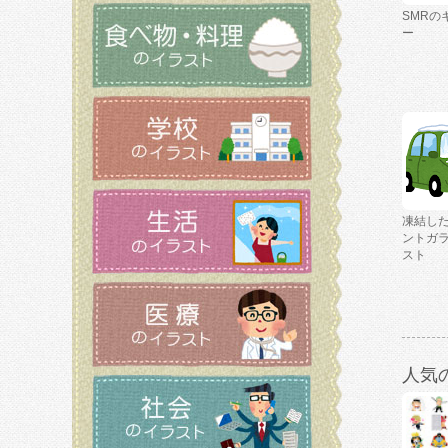
SMRの
ー
凍結し
ントガ
スト
人気