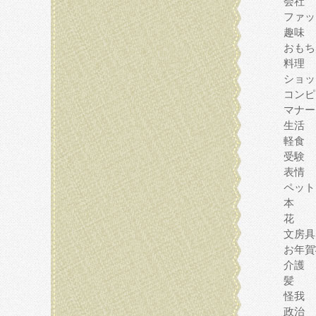
会社
ファッ
趣味
おもち
料理
ショッ
コンピ
マナー
生活
軽食
受験
表情
ペット
本
花
文房具
お年賀
介護
髪
怪我
政治