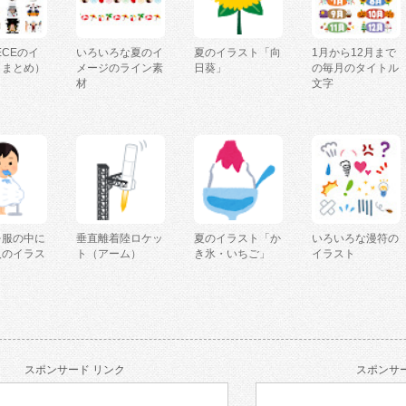
IECEのイ
いろいろな夏のイ
夏のイラスト「向
1月から12月まで
（まとめ）
メージのライン素
日葵」
の毎月のタイトル
材
文字
を服の中に
垂直離着陸ロケッ
夏のイラスト「か
いろいろな漫符の
人のイラス
ト（アーム）
き氷・いちご」
イラスト
スポンサード リンク
スポンサー