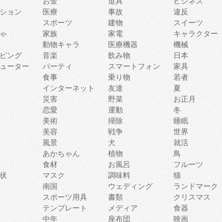
お金
道具
ビジネス
ション
医療
事故
違反
スポーツ
建物
スイーツ
ゃ
家族
家電
キャラクター
動物キャラ
医療機器
機械
ピング
音楽
飲み物
日本
ューター
パーティ
スマートフォン
家具
食事
乗り物
若者
インターネット
友達
夏
災害
野菜
お正月
恋愛
運動
冬
美術
掃除
睡眠
美容
戦争
世界
風景
犬
就活
あかちゃん
植物
鳥
食材
お風呂
フルーツ
状
マスク
調味料
猫
南国
ウェディング
ランドマーク
スポーツ用具
書類
クリスマス
テンプレート
メディア
食器
中年
座布団
映画