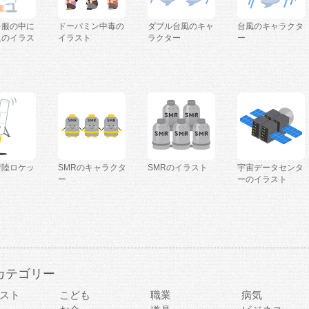
を服の中に
ドーパミン中毒の
ダブル台風のキャ
台風のキャラクタ
人のイラス
イラスト
ラクター
ー
着陸ロケッ
SMRのキャラクタ
SMRのイラスト
宇宙データセンタ
ー
ーのイラスト
カテゴリー
スト
こども
職業
病気