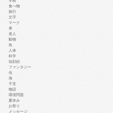
学校
食べ物
旅行
文字
マーク
車
老人
動物
魚
人体
科学
似顔絵
ファンタジー
虫
海
干支
物語
環境問題
夏休み
お祭り
メッセージ