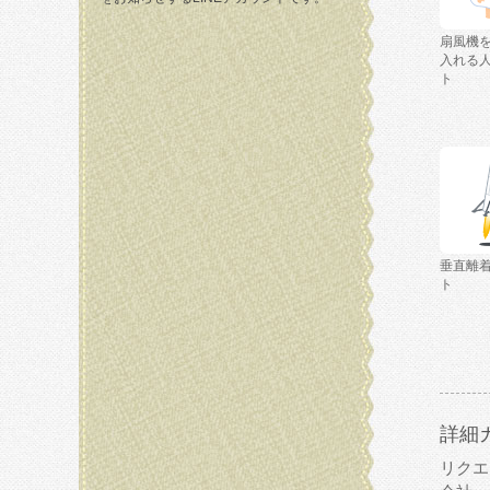
扇風機
入れる
ト
垂直離
ト
詳細
リクエ