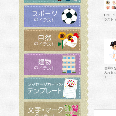
ONE P
ラスト
扇風機
入れる
ト