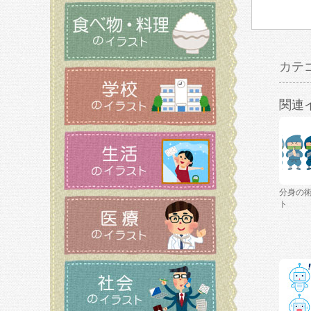
カテ
関連
分身の
ト