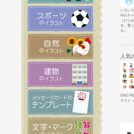
いろい
AIのキ
（ひら
る、驚
る）
人気
ONE P
ラスト