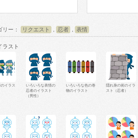
ゴリー：
リクエスト
,
忍者
,
表情
イラスト
術のイラス
いろいろな表情の
いろいろな色の巻
隠れ身の術のイラ
忍者のイラスト
物のイラスト
スト（忍者）
（男性）