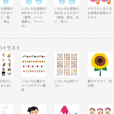
ろな表情の
いろいろな表情の
いろいろな表情の
グラフといろいろ
ャラクター
AIのキャラクター
AIのキャラクター
な表情の女性のイ
めく、焦
（疑問、ハート、
（笑顔、怒る、泣
ラスト
く、考え
居眠り、てへぺ
く、笑う）
ろ）
のイラスト
IECEのイ
いろいろな夏のイ
いろいろな顔アイ
夏のイラスト「向
（まとめ）
メージのライン素
コン
日葵」
材