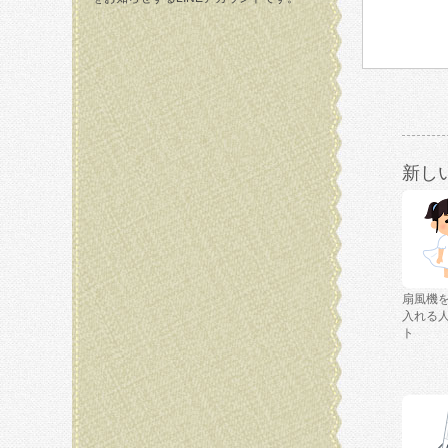
新し
扇風機
入れる
ト