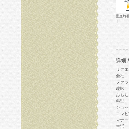
垂直離
ト
詳細
リクエ
会社
ファッ
趣味
おもち
料理
ショッ
コンピ
マナー
生活