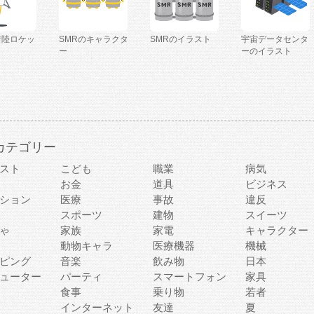
着陸ロケッ
SMRのキャラクタ
SMRのイラスト
宇宙データセンタ
ー
ーのイラスト
カテゴリー
スト
こども
職業
病気
お金
道具
ビジネス
ション
医療
事故
違反
スポーツ
建物
スイーツ
ゃ
家族
家電
キャラクター
動物キャラ
医療機器
機械
ピング
音楽
飲み物
日本
ューター
パーティ
スマートフォン
家具
食事
乗り物
若者
インターネット
友達
夏