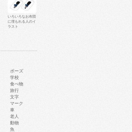
いろいろなお布団
に埋もれる人のイ
ラスト
ポーズ
学校
食べ物
旅行
文字
マーク
車
老人
動物
魚