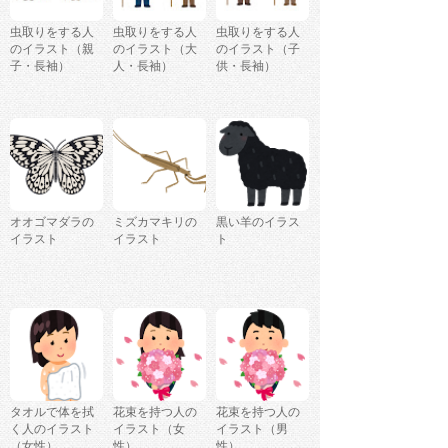
虫取りをする人
虫取りをする人
虫取りをする人
のイラスト（親
のイラスト（大
のイラスト（子
子・長袖）
人・長袖）
供・長袖）
オオゴマダラの
ミズカマキリの
黒い羊のイラス
イラスト
イラスト
ト
タオルで体を拭
花束を持つ人の
花束を持つ人の
く人のイラスト
イラスト（女
イラスト（男
（女性）
性）
性）