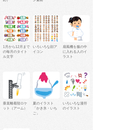
め）
ン素材
1月から12月まで
いろいろな顔ア
扇風機を服の中
の毎月のタイト
イコン
に入れる人のイ
ル文字
ラスト
垂直離着陸ロケ
夏のイラスト
いろいろな漫符
ット（アーム）
「かき氷・いち
のイラスト
ご」