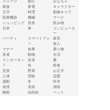
スイーツ
旅行
おもちゃ
家族
家電
キャラクター
文字
料理
動物キャラ
医療機器
機械
マーク
ショッピング
音楽
飲み物
日本
車
コンピュータ
ー
パーティ
スマートフォ
家具
ン
老人
マナー
食事
乗り物
若者
動物
生活
インターネッ
友達
夏
ト
魚
軽食
災害
野菜
お正月
人体
受験
恋愛
運動
冬
科学
表情
美術
掃除
睡眠
似顔絵
ペット
美容
戦争
世界
ファンタジー
本
風景
犬
就活
虫