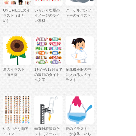
ONE PIECEのイ
いろいろな夏の
クーゲルパンツ
ラスト（まと
イメージのライ
ァーのイラスト
め）
ン素材
夏のイラスト
1月から12月まで
扇風機を服の中
「向日葵」
の毎月のタイト
に入れる人のイ
ル文字
ラスト
いろいろな顔ア
垂直離着陸ロケ
夏のイラスト
イコン
ット（アーム）
「かき氷・いち