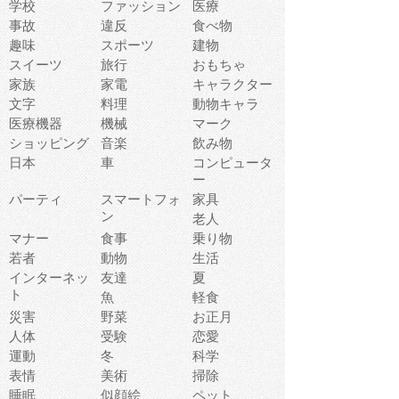
学校
ファッション
医療
事故
違反
食べ物
趣味
スポーツ
建物
スイーツ
旅行
おもちゃ
家族
家電
キャラクター
文字
料理
動物キャラ
医療機器
機械
マーク
ショッピング
音楽
飲み物
日本
車
コンピュータ
ー
パーティ
スマートフォ
家具
ン
老人
マナー
食事
乗り物
若者
動物
生活
インターネッ
友達
夏
ト
魚
軽食
災害
野菜
お正月
人体
受験
恋愛
運動
冬
科学
表情
美術
掃除
睡眠
似顔絵
ペット