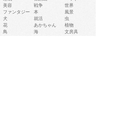
美容
戦争
世界
ファンタジー
本
風景
犬
就活
虫
花
あかちゃん
植物
鳥
海
文房具
食材
お風呂
フルーツ
干支
お年賀状
マスク
調味料
猫
物語
介護
南国
ウェディング
ランドマーク
環境問題
髪
スポーツ用具
書類
クリスマス
夏休み
怪我
テンプレート
メディア
食器
お祭り
政治
中年
座布団
映画
メッセージ
電車
ゴミ
楽器
パン
宗教
幼稚園
エネルギー
引越し
農業
自転車
オリンピック
飾り
お寿司
POP
食べ物キャラ
ダンス