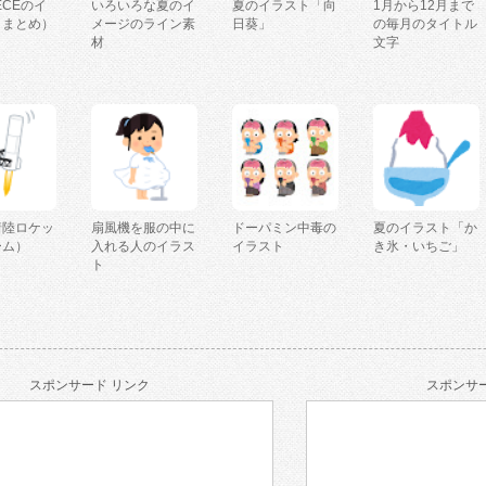
IECEのイ
いろいろな夏のイ
夏のイラスト「向
1月から12月まで
（まとめ）
メージのライン素
日葵」
の毎月のタイトル
材
文字
着陸ロケッ
扇風機を服の中に
ドーパミン中毒の
夏のイラスト「か
ーム）
入れる人のイラス
イラスト
き氷・いちご」
ト
スポンサード リンク
スポンサー