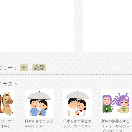
ゴリー：
車
,
恋愛
イラスト
ップルのイ
日傘をさすカップ
日傘をさす学生カ
新年の挨拶をする
（午年）
ルのイラスト
ップルのイラスト
メデューサのカッ
プルのイラスト