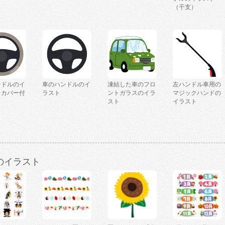
（干支）
ンドルのイ
車のハンドルのイ
凍結した車のフロ
左ハンドル車用の
（カバー付
ラスト
ントガラスのイラ
マジックハンドの
スト
イラスト
のイラスト