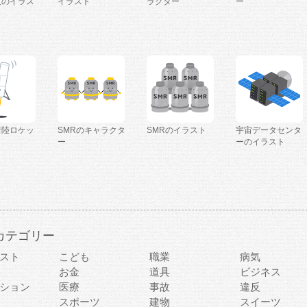
人のイラス
イラスト
ラクター
ー
着陸ロケッ
SMRのキャラクタ
SMRのイラスト
宇宙データセンタ
ー
ーのイラスト
カテゴリー
スト
こども
職業
病気
お金
道具
ビジネス
ション
医療
事故
違反
スポーツ
建物
スイーツ