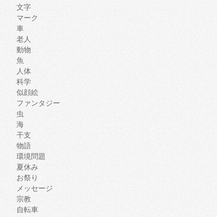
文字
マーク
車
老人
動物
魚
人体
科学
似顔絵
ファンタジー
虫
海
干支
物語
環境問題
夏休み
お祭り
メッセージ
宗教
自転車