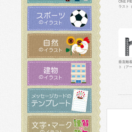
ONE P
ラスト
垂直離
ト（ア