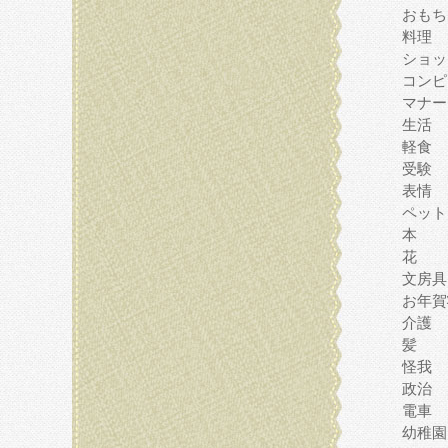
おもち
料理
ショッ
コンピ
マナー
生活
軽食
受験
表情
ペット
本
花
文房具
お年賀
介護
髪
怪我
政治
電車
幼稚園