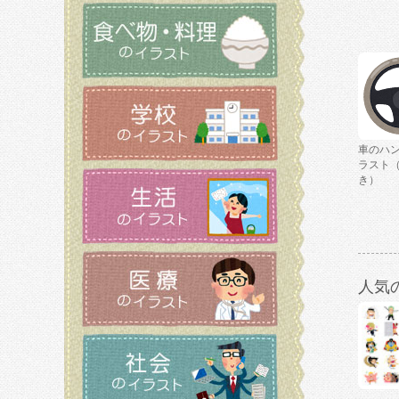
車のハ
ラスト
き）
人気