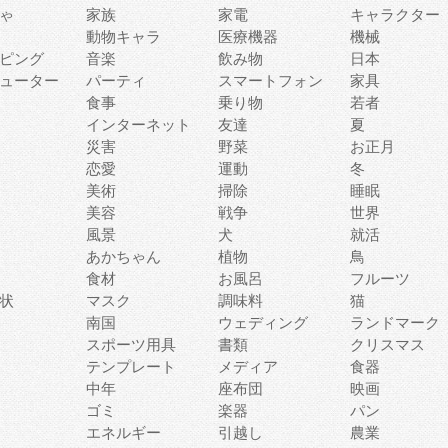
ゃ
家族
家電
キャラクター
動物キャラ
医療機器
機械
ピング
音楽
飲み物
日本
ューター
パーティ
スマートフォン
家具
食事
乗り物
若者
インターネット
友達
夏
災害
野菜
お正月
恋愛
運動
冬
美術
掃除
睡眠
美容
戦争
世界
風景
犬
就活
あかちゃん
植物
鳥
食材
お風呂
フルーツ
状
マスク
調味料
猫
南国
ウェディング
ランドマーク
スポーツ用具
書類
クリスマス
テンプレート
メディア
食器
中年
座布団
映画
ゴミ
楽器
パン
エネルギー
引越し
農業