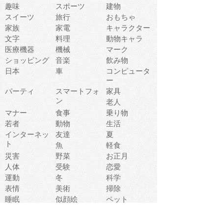
趣味
スポーツ
建物
スイーツ
旅行
おもちゃ
家族
家電
キャラクター
文字
料理
動物キャラ
医療機器
機械
マーク
ショッピング
音楽
飲み物
日本
車
コンピュータ
ー
パーティ
スマートフォ
家具
ン
老人
マナー
食事
乗り物
若者
動物
生活
インターネッ
友達
夏
ト
魚
軽食
災害
野菜
お正月
人体
受験
恋愛
運動
冬
科学
表情
美術
掃除
睡眠
似顔絵
ペット
美容
戦争
世界