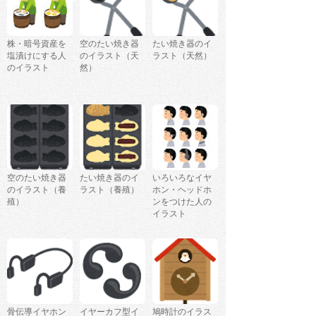
株・暗号資産を
空のたい焼き器
たい焼き器のイ
塩漬けにする人
のイラスト（天
ラスト（天然）
のイラスト
然）
空のたい焼き器
たい焼き器のイ
いろいろなイヤ
のイラスト（養
ラスト（養殖）
ホン・ヘッドホ
殖）
ンをつけた人の
イラスト
骨伝導イヤホン
イヤーカフ型イ
鳩時計のイラス