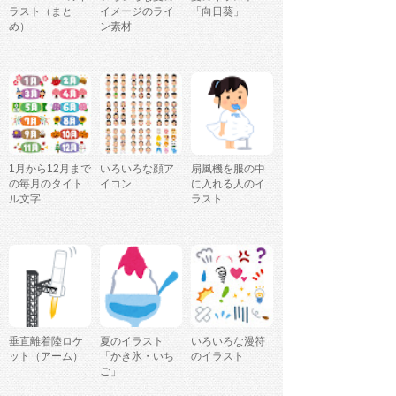
ラスト（まと
イメージのライ
「向日葵」
め）
ン素材
1月から12月まで
いろいろな顔ア
扇風機を服の中
の毎月のタイト
イコン
に入れる人のイ
ル文字
ラスト
垂直離着陸ロケ
夏のイラスト
いろいろな漫符
ット（アーム）
「かき氷・いち
のイラスト
ご」