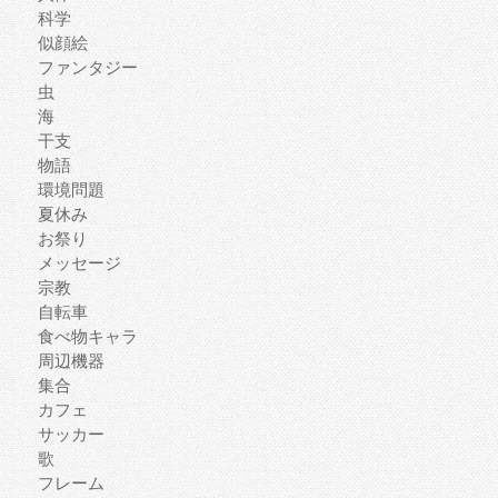
科学
似顔絵
ファンタジー
虫
海
干支
物語
環境問題
夏休み
お祭り
メッセージ
宗教
自転車
食べ物キャラ
周辺機器
集合
カフェ
サッカー
歌
フレーム