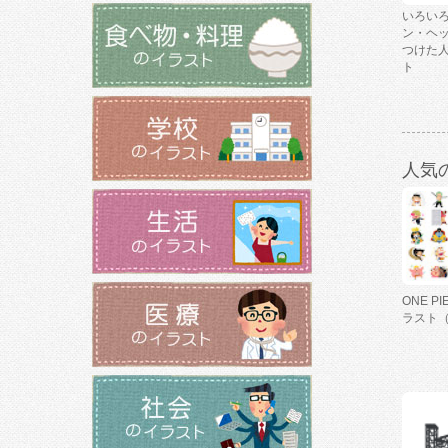
いろい
ン・ヘ
つけた
ト
人気
ONE P
ラスト