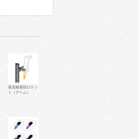
垂直離着陸ロケッ
ト（アーム）