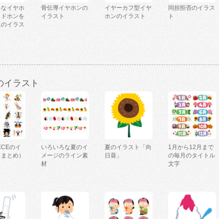
ろなイヤホ
骨伝導イヤホンの
イヤーカフ型イヤ
同担拒否のイラス
ッドホンを
イラスト
ホンのイラスト
ト
人のイラス
のイラスト
IECEのイ
いろいろな夏のイ
夏のイラスト「向
1月から12月まで
（まとめ）
メージのライン素
日葵」
の毎月のタイトル
材
文字