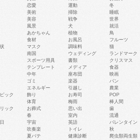
恋愛
運動
冬
美術
掃除
睡眠
美容
戦争
世界
風景
犬
就活
あかちゃん
植物
鳥
食材
お風呂
フルーツ
状
マスク
調味料
猫
南国
ウェディング
ランドマーク
スポーツ用具
書類
クリスマス
テンプレート
メディア
食器
中年
座布団
映画
ゴミ
楽器
パン
エネルギー
引越し
農業
ピック
飾り
お寿司
POP
体育
梅雨
棒人間
リック
お葬式
思い出
歯
春
室内
流通
日
宇宙
英語
バレンタイン
吹奏楽
トイレ
秋
夏バテ
健康診断
爬虫類両生類