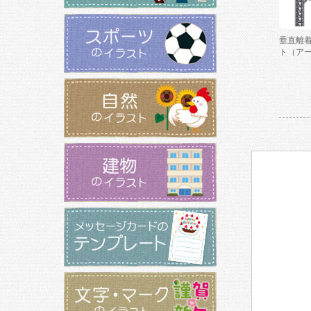
垂直離
ト（ア