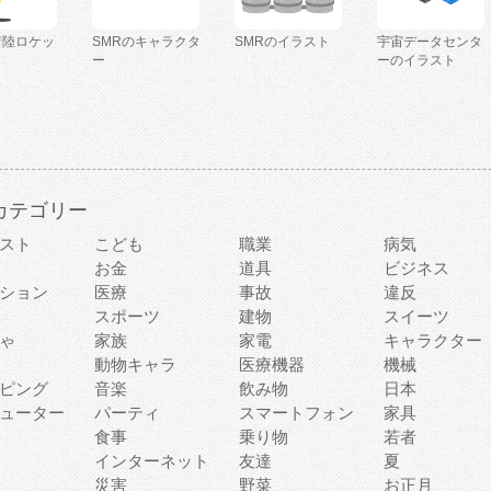
着陸ロケッ
SMRのキャラクタ
SMRのイラスト
宇宙データセンタ
ー
ーのイラスト
カテゴリー
スト
こども
職業
病気
お金
道具
ビジネス
ション
医療
事故
違反
スポーツ
建物
スイーツ
ゃ
家族
家電
キャラクター
動物キャラ
医療機器
機械
ピング
音楽
飲み物
日本
ューター
パーティ
スマートフォン
家具
食事
乗り物
若者
インターネット
友達
夏
災害
野菜
お正月