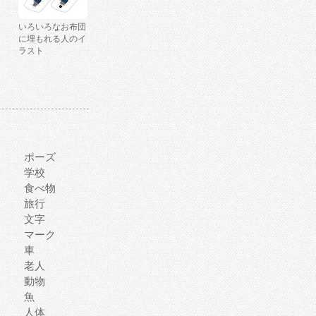
いろいろなお布団
に埋もれる人のイ
ラスト
ポーズ
学校
食べ物
旅行
文字
マーク
車
老人
動物
魚
人体