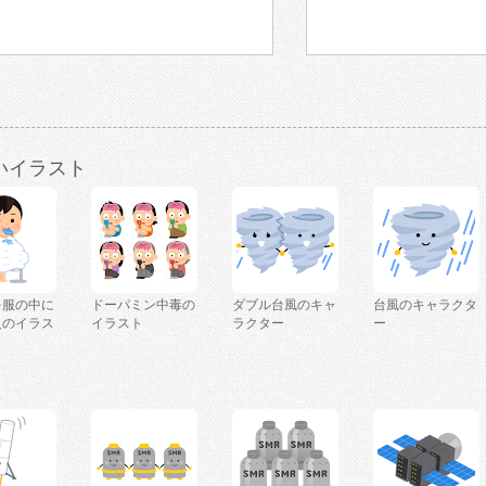
いイラスト
を服の中に
ドーパミン中毒の
ダブル台風のキャ
台風のキャラクタ
人のイラス
イラスト
ラクター
ー