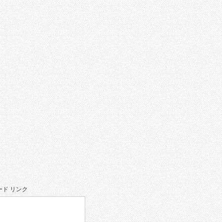
。
ド リンク