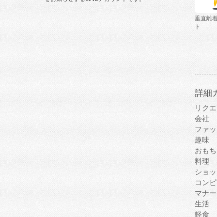
垂直離
ト
詳細
リクエ
会社
ファッ
趣味
おもち
料理
ショッ
コンピ
マナー
生活
軽食