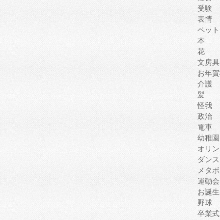
受験
表情
ペット
本
花
文房具
お年賀
介護
髪
怪我
政治
電車
幼稚園
オリン
ダンス
メタボ
運動会
お誕生
野球
卒業式