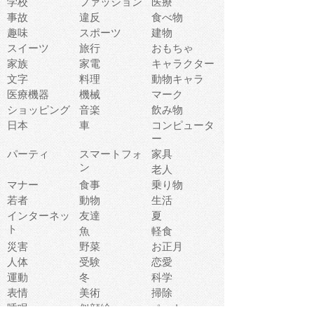
学校
ファッション
医療
事故
違反
食べ物
趣味
スポーツ
建物
スイーツ
旅行
おもちゃ
家族
家電
キャラクター
文字
料理
動物キャラ
医療機器
機械
マーク
ショッピング
音楽
飲み物
日本
車
コンピュータ
ー
パーティ
スマートフォ
家具
ン
老人
マナー
食事
乗り物
若者
動物
生活
インターネッ
友達
夏
ト
魚
軽食
災害
野菜
お正月
人体
受験
恋愛
運動
冬
科学
表情
美術
掃除
睡眠
似顔絵
ペット