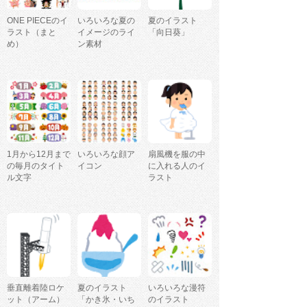
ONE PIECEのイ
いろいろな夏の
夏のイラスト
ラスト（まと
イメージのライ
「向日葵」
め）
ン素材
1月から12月まで
いろいろな顔ア
扇風機を服の中
の毎月のタイト
イコン
に入れる人のイ
ル文字
ラスト
垂直離着陸ロケ
夏のイラスト
いろいろな漫符
ット（アーム）
「かき氷・いち
のイラスト