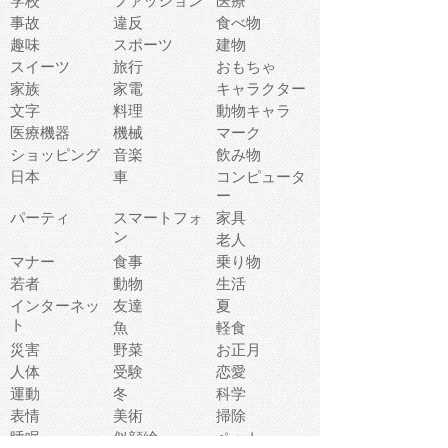
学校
ファッション
医療
事故
違反
食べ物
趣味
スポーツ
建物
スイーツ
旅行
おもちゃ
家族
家電
キャラクター
文字
料理
動物キャラ
医療機器
機械
マーク
ショッピング
音楽
飲み物
日本
車
コンピュータ
ー
パーティ
スマートフォ
家具
ン
老人
マナー
食事
乗り物
若者
動物
生活
インターネッ
友達
夏
ト
魚
軽食
災害
野菜
お正月
人体
受験
恋愛
運動
冬
科学
表情
美術
掃除
睡眠
似顔絵
ペット