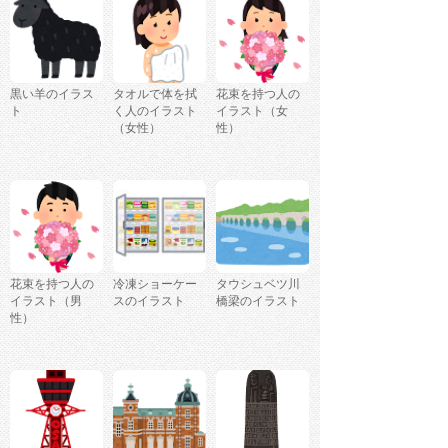
黒い羊のイラス
タオルで体を拭
花束を持つ人の
ト
く人のイラスト
イラスト（女
（女性）
性）
花束を持つ人の
冷凍ショーケー
タウシュベツ川
イラスト（男
スのイラスト
橋梁のイラスト
性）