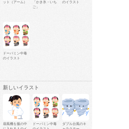
ット（アーム）
「かき氷・いち
のイラスト
ご」
ドーパミン中毒
のイラスト
新しいイラスト
扇風機を服の中
ドーパミン中毒
ダブル台風のキ
に入れる人のイ
のイラスト
ャラクター