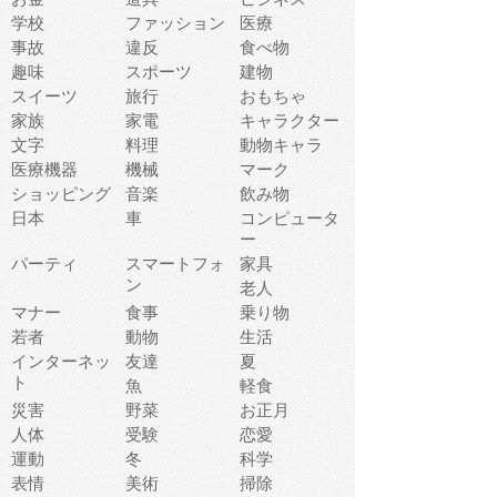
学校
ファッション
医療
事故
違反
食べ物
趣味
スポーツ
建物
スイーツ
旅行
おもちゃ
家族
家電
キャラクター
文字
料理
動物キャラ
医療機器
機械
マーク
ショッピング
音楽
飲み物
日本
車
コンピュータ
ー
パーティ
スマートフォ
家具
ン
老人
マナー
食事
乗り物
若者
動物
生活
インターネッ
友達
夏
ト
魚
軽食
災害
野菜
お正月
人体
受験
恋愛
運動
冬
科学
表情
美術
掃除