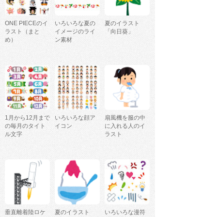
ONE PIECEのイ
いろいろな夏の
夏のイラスト
ラスト（まと
イメージのライ
「向日葵」
め）
ン素材
1月から12月まで
いろいろな顔ア
扇風機を服の中
の毎月のタイト
イコン
に入れる人のイ
ル文字
ラスト
垂直離着陸ロケ
夏のイラスト
いろいろな漫符