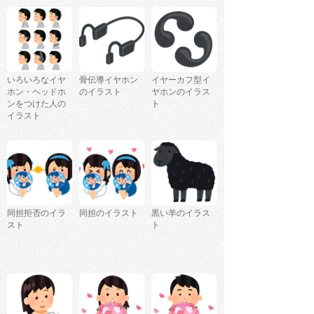
いろいろなイヤ
骨伝導イヤホン
イヤーカフ型イ
ホン・ヘッドホ
のイラスト
ヤホンのイラス
ンをつけた人の
ト
イラスト
同担拒否のイラ
同担のイラスト
黒い羊のイラス
スト
ト