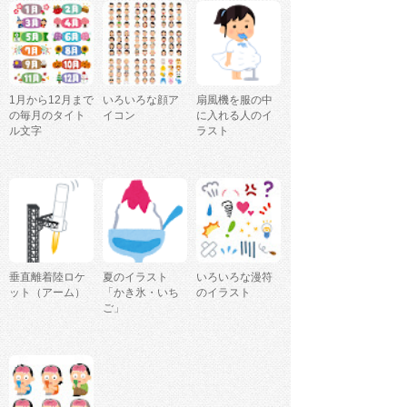
1月から12月まで
いろいろな顔ア
扇風機を服の中
の毎月のタイト
イコン
に入れる人のイ
ル文字
ラスト
垂直離着陸ロケ
夏のイラスト
いろいろな漫符
ット（アーム）
「かき氷・いち
のイラスト
ご」