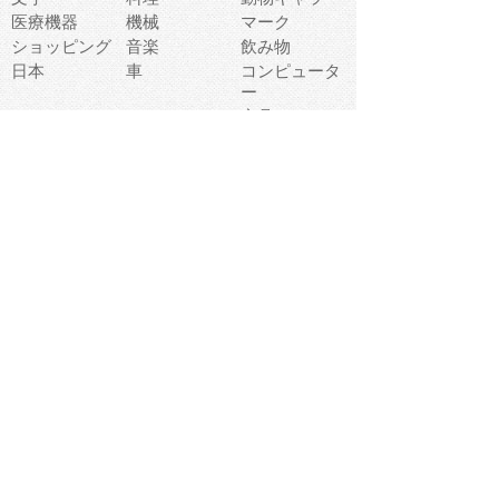
医療機器
機械
マーク
ショッピング
音楽
飲み物
日本
車
コンピュータ
ー
パーティ
スマートフォ
家具
ン
老人
マナー
食事
乗り物
若者
動物
生活
インターネッ
友達
夏
ト
魚
軽食
災害
野菜
お正月
人体
受験
恋愛
運動
冬
科学
表情
美術
掃除
睡眠
似顔絵
ペット
美容
戦争
世界
ファンタジー
本
風景
犬
就活
虫
花
あかちゃん
植物
鳥
海
文房具