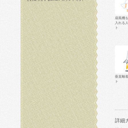
扇風機
入れる
ト
垂直離
ト
詳細