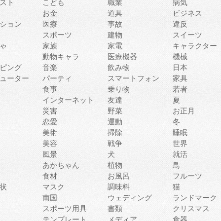
スト
こども
職業
病気
お金
道具
ビジネス
ション
医療
事故
違反
スポーツ
建物
スイーツ
ゃ
家族
家電
キャラクター
動物キャラ
医療機器
機械
ピング
音楽
飲み物
日本
ューター
パーティ
スマートフォン
家具
食事
乗り物
若者
インターネット
友達
夏
災害
野菜
お正月
恋愛
運動
冬
美術
掃除
睡眠
美容
戦争
世界
風景
犬
就活
あかちゃん
植物
鳥
食材
お風呂
フルーツ
状
マスク
調味料
猫
南国
ウェディング
ランドマーク
スポーツ用具
書類
クリスマス
テンプレート
メディア
食器