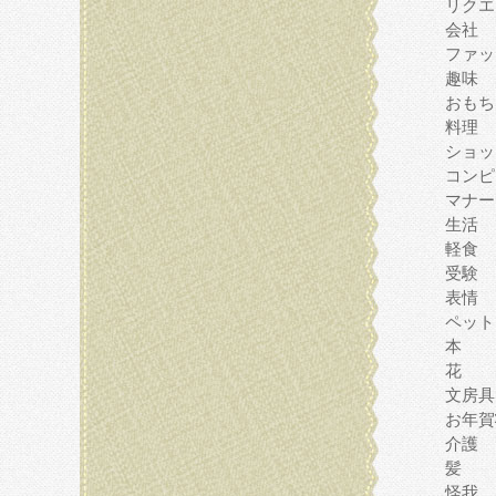
リクエ
会社
ファッ
趣味
おもち
料理
ショッ
コンピ
マナー
生活
軽食
受験
表情
ペット
本
花
文房具
お年賀
介護
髪
怪我