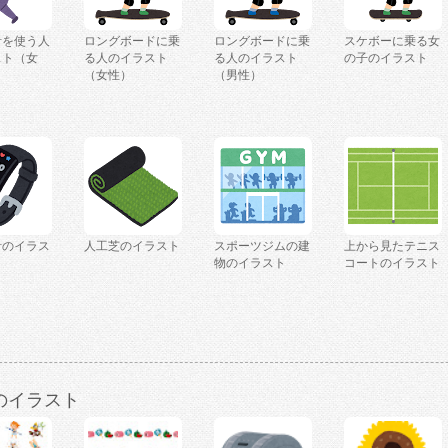
計を使う人
ロングボードに乗
ロングボードに乗
スケボーに乗る女
スト（女
る人のイラスト
る人のイラスト
の子のイラスト
（女性）
（男性）
計のイラス
人工芝のイラスト
スポーツジムの建
上から見たテニス
物のイラスト
コートのイラスト
のイラスト