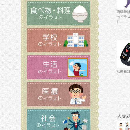
活動量
のイラ
性）
活動量
ト
人気