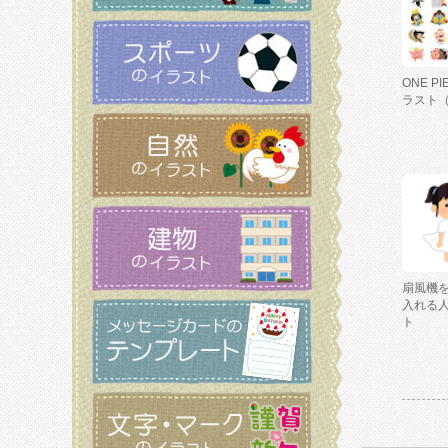
ONE P
ラスト
扇風機
入れる
ト