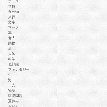
ポーズ
学校
食べ物
旅行
文字
マーク
車
老人
動物
魚
人体
科学
似顔絵
ファンタジー
虫
海
干支
物語
環境問題
夏休み
お祭り