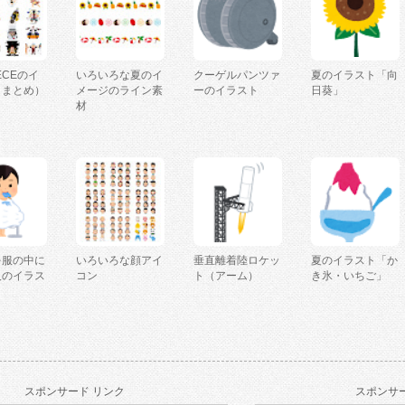
IECEのイ
いろいろな夏のイ
クーゲルパンツァ
夏のイラスト「向
（まとめ）
メージのライン素
ーのイラスト
日葵」
材
を服の中に
いろいろな顔アイ
垂直離着陸ロケッ
夏のイラスト「か
人のイラス
コン
ト（アーム）
き氷・いちご」
スポンサード リンク
スポンサー