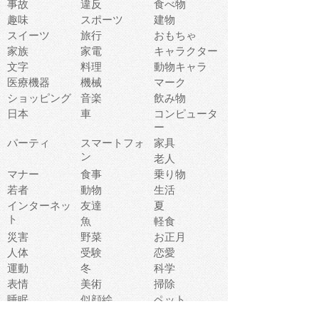
事故
違反
食べ物
趣味
スポーツ
建物
スイーツ
旅行
おもちゃ
家族
家電
キャラクター
文字
料理
動物キャラ
医療機器
機械
マーク
ショッピング
音楽
飲み物
日本
車
コンピュータ
ー
パーティ
スマートフォ
家具
ン
老人
マナー
食事
乗り物
若者
動物
生活
インターネッ
友達
夏
ト
魚
軽食
災害
野菜
お正月
人体
受験
恋愛
運動
冬
科学
表情
美術
掃除
睡眠
似顔絵
ペット
美容
戦争
世界