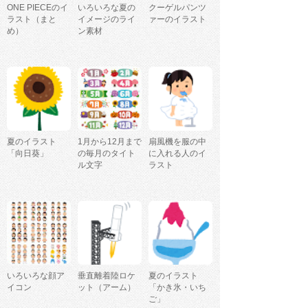
ONE PIECEのイ
いろいろな夏の
クーゲルパンツ
ラスト（まと
イメージのライ
ァーのイラスト
め）
ン素材
夏のイラスト
1月から12月まで
扇風機を服の中
「向日葵」
の毎月のタイト
に入れる人のイ
ル文字
ラスト
いろいろな顔ア
垂直離着陸ロケ
夏のイラスト
イコン
ット（アーム）
「かき氷・いち
ご」