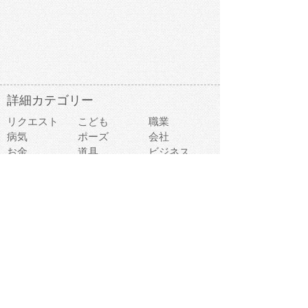
詳細カテゴリー
リクエスト
こども
職業
病気
ポーズ
会社
お金
道具
ビジネス
学校
ファッション
医療
事故
違反
食べ物
趣味
スポーツ
建物
スイーツ
旅行
おもちゃ
家族
家電
キャラクター
文字
料理
動物キャラ
医療機器
機械
マーク
ショッピング
音楽
飲み物
日本
車
コンピュータ
ー