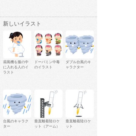
新しいイラスト
扇風機を服の中
ドーパミン中毒
ダブル台風のキ
に入れる人のイ
のイラスト
ャラクター
ラスト
台風のキャラク
垂直離着陸ロケ
垂直離着陸ロケ
ター
ット（アーム）
ット