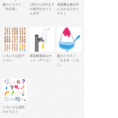
夏のイラスト
1月から12月まで
扇風機を服の中
「向日葵」
の毎月のタイト
に入れる人のイ
ル文字
ラスト
いろいろな顔ア
垂直離着陸ロケ
夏のイラスト
イコン
ット（アーム）
「かき氷・いち
ご」
いろいろな漫符
のイラスト