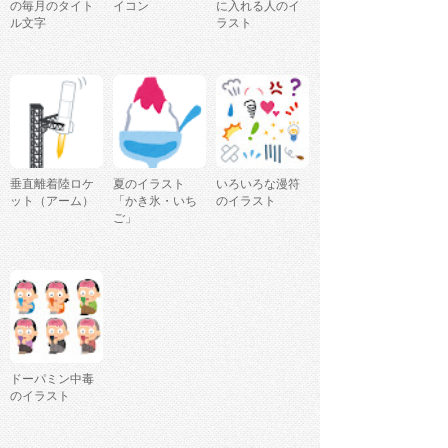
の毎月のタイト
イコン
に入れる人のイ
ル文字
ラスト
垂直離着陸ロケ
夏のイラスト
いろいろな漫符
ット（アーム）
「かき氷・いち
のイラスト
ご」
ドーパミン中毒
のイラスト