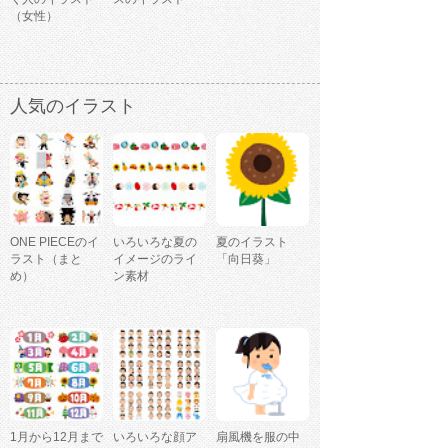
（女性）
人気のイラスト
ONE PIECEのイ
いろいろな夏の
夏のイラスト
ラスト（まと
イメージのライ
「向日葵」
め）
ン素材
1月から12月まで
いろいろな顔ア
扇風機を服の中