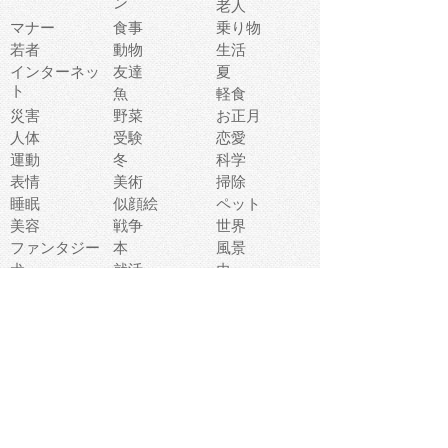
ン
老人
マナー
食事
乗り物
若者
動物
生活
インターネッ
友達
夏
ト
魚
軽食
災害
野菜
お正月
人体
受験
恋愛
運動
冬
科学
表情
美術
掃除
睡眠
似顔絵
ペット
美容
戦争
世界
ファンタジー
本
風景
犬
就活
虫
花
あかちゃん
植物
鳥
海
文房具
食材
お風呂
フルーツ
干支
お年賀状
マスク
調味料
猫
物語
介護
南国
ウェディング
ランドマーク
環境問題
髪
スポーツ用具
書類
クリスマス