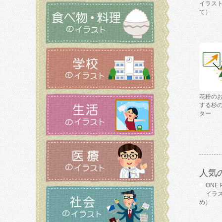
イラス
て）
花粉の
する杉
ター
人気
ONE 
イラ
め）