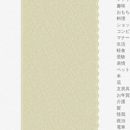
趣味
おもち
料理
ショッ
コンピ
マナー
生活
軽食
受験
表情
ペット
本
花
文房具
お年賀
介護
髪
怪我
政治
電車