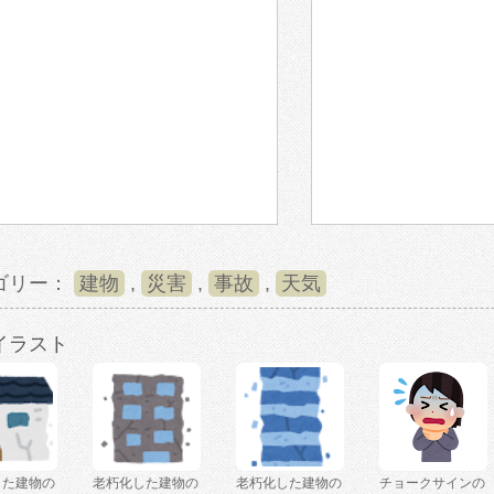
ゴリー：
建物
,
災害
,
事故
,
天気
イラスト
した建物の
老朽化した建物の
老朽化した建物の
チョークサインの