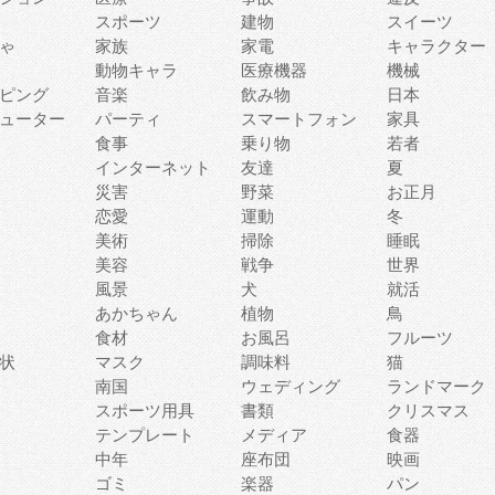
スポーツ
建物
スイーツ
ゃ
家族
家電
キャラクター
動物キャラ
医療機器
機械
ピング
音楽
飲み物
日本
ューター
パーティ
スマートフォン
家具
食事
乗り物
若者
インターネット
友達
夏
災害
野菜
お正月
恋愛
運動
冬
美術
掃除
睡眠
美容
戦争
世界
風景
犬
就活
あかちゃん
植物
鳥
食材
お風呂
フルーツ
状
マスク
調味料
猫
南国
ウェディング
ランドマーク
スポーツ用具
書類
クリスマス
テンプレート
メディア
食器
中年
座布団
映画
ゴミ
楽器
パン