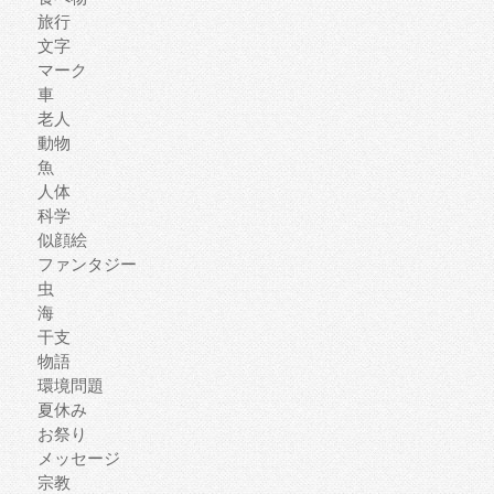
旅行
文字
マーク
車
老人
動物
魚
人体
科学
似顔絵
ファンタジー
虫
海
干支
物語
環境問題
夏休み
お祭り
メッセージ
宗教