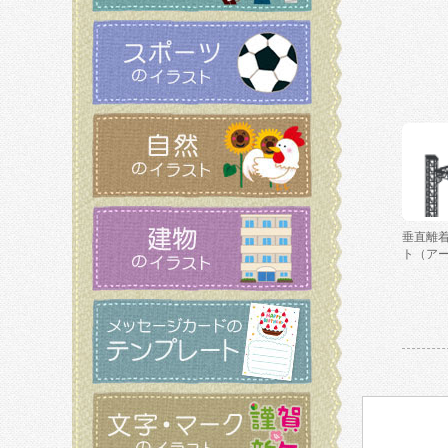
垂直離
ト（ア