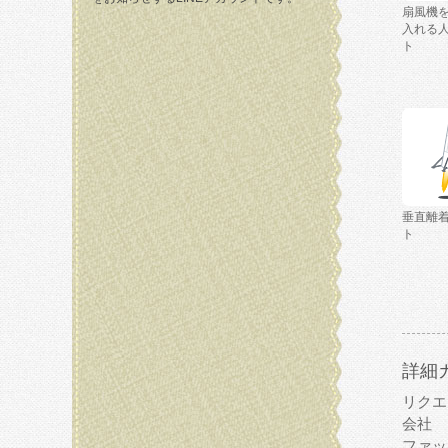
扇風機
入れる
ト
垂直離
ト
詳細
リクエ
会社
ファッ