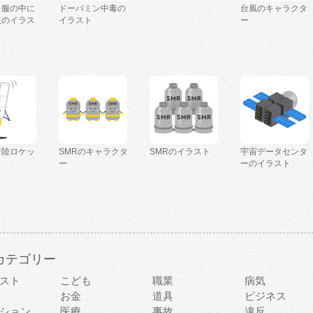
を服の中に
ドーパミン中毒の
台風のキャラクタ
人のイラス
イラスト
ー
着陸ロケッ
SMRのキャラクタ
SMRのイラスト
宇宙データセンタ
ー
ーのイラスト
カテゴリー
スト
こども
職業
病気
お金
道具
ビジネス
ション
医療
事故
違反