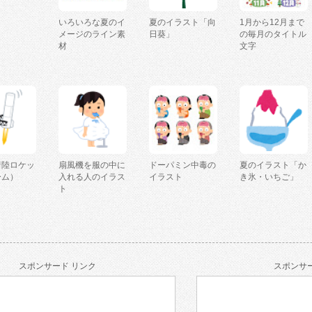
いろいろな夏のイ
夏のイラスト「向
1月から12月まで
メージのライン素
日葵」
の毎月のタイトル
材
文字
着陸ロケッ
扇風機を服の中に
ドーパミン中毒の
夏のイラスト「か
ーム）
入れる人のイラス
イラスト
き氷・いちご」
ト
スポンサード リンク
スポンサー