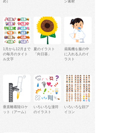
め）
ン素材
1月から12月まで
夏のイラスト
扇風機を服の中
の毎月のタイト
「向日葵」
に入れる人のイ
ル文字
ラスト
垂直離着陸ロケ
いろいろな漫符
いろいろな顔ア
ット（アーム）
のイラスト
イコン