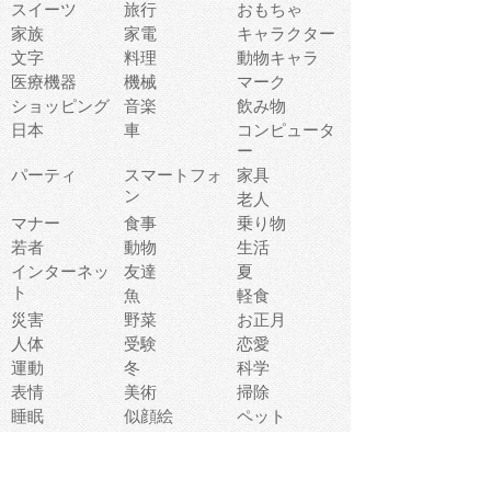
スイーツ
旅行
おもちゃ
家族
家電
キャラクター
文字
料理
動物キャラ
医療機器
機械
マーク
ショッピング
音楽
飲み物
日本
車
コンピュータ
ー
パーティ
スマートフォ
家具
ン
老人
マナー
食事
乗り物
若者
動物
生活
インターネッ
友達
夏
ト
魚
軽食
災害
野菜
お正月
人体
受験
恋愛
運動
冬
科学
表情
美術
掃除
睡眠
似顔絵
ペット
美容
戦争
世界
ファンタジー
本
風景
犬
就活
虫