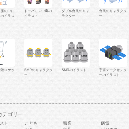
を服の中に
ドーパミン中毒の
ダブル台風のキャ
台風のキャラクタ
人のイラス
イラスト
ラクター
ー
着陸ロケッ
SMRのキャラクタ
SMRのイラスト
宇宙データセンタ
ー
ーのイラスト
カテゴリー
スト
こども
職業
病気