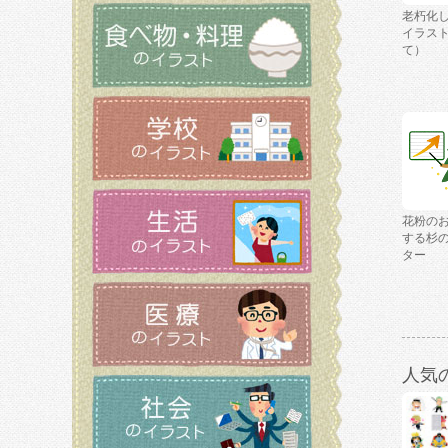
老朽化
イラス
て）
花粉の
する杉
ター
人気