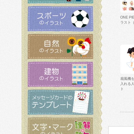
ONE P
ラスト
扇風機
入れる
ト