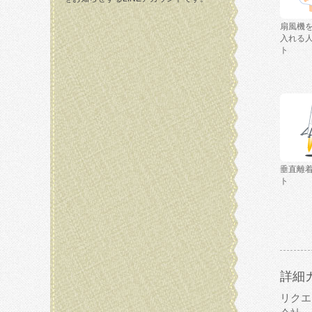
扇風機
入れる
ト
垂直離
ト
詳細
リクエ