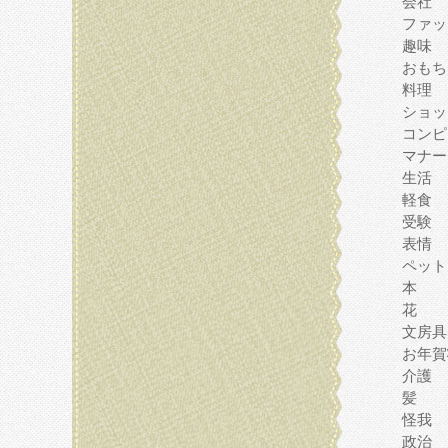
会社
ファッ
趣味
おもち
料理
ショッ
コンピ
マナー
生活
軽食
受験
表情
ペット
本
花
文房具
お年賀
介護
髪
怪我
政治