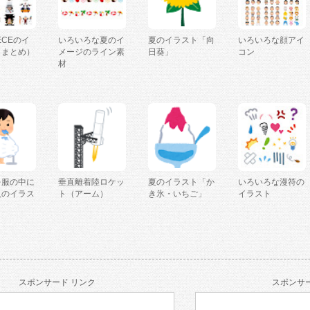
IECEのイ
いろいろな夏のイ
夏のイラスト「向
いろいろな顔アイ
（まとめ）
メージのライン素
日葵」
コン
材
を服の中に
垂直離着陸ロケッ
夏のイラスト「か
いろいろな漫符の
人のイラス
ト（アーム）
き氷・いちご」
イラスト
スポンサード リンク
スポンサー