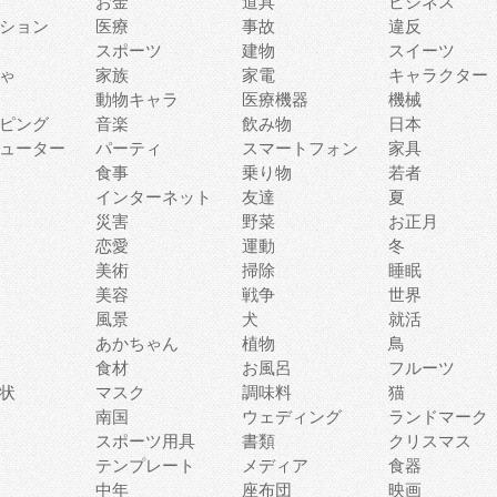
お金
道具
ビジネス
ション
医療
事故
違反
スポーツ
建物
スイーツ
ゃ
家族
家電
キャラクター
動物キャラ
医療機器
機械
ピング
音楽
飲み物
日本
ューター
パーティ
スマートフォン
家具
食事
乗り物
若者
インターネット
友達
夏
災害
野菜
お正月
恋愛
運動
冬
美術
掃除
睡眠
美容
戦争
世界
風景
犬
就活
あかちゃん
植物
鳥
食材
お風呂
フルーツ
状
マスク
調味料
猫
南国
ウェディング
ランドマーク
スポーツ用具
書類
クリスマス
テンプレート
メディア
食器
中年
座布団
映画