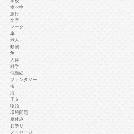
学校
食べ物
旅行
文字
マーク
車
老人
動物
魚
人体
科学
似顔絵
ファンタジー
虫
海
干支
物語
環境問題
夏休み
お祭り
メッセージ