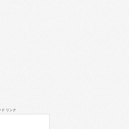
。
ド リンク