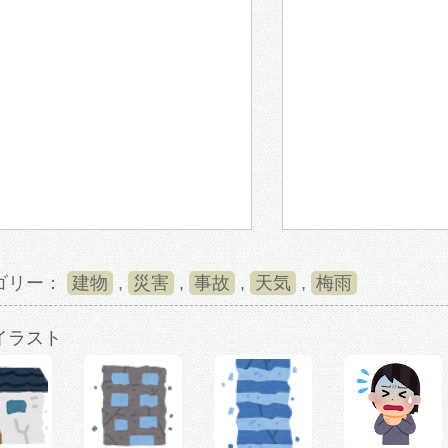
ゴリー：
建物
,
災害
,
事故
,
天気
,
梅雨
イラスト